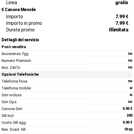
Linea
gratis
Canone Mensile
Importo
7.99 €
Importo in promo
7.99 €
Durata promo
Illimitata
Dettagli del servizio
Post-vendita
Assistenza 7gg
no
Numero Premium
no
Ass. 24x7o
no
Opzioni Telefoniche
Telefonia fissa
no
Telefonia mobile
si
Sim inclusa
si
Sim Opz.
no
Canone Sim
0.00 €
GB incl.
200
Costo GB agg.
0.00 €
Nav. Scad. GB
Stop