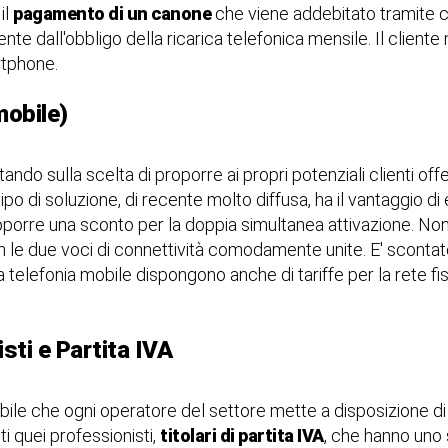
il
pagamento di un canone
che viene addebitato tramite cart
iente dall'obbligo della ricarica telefonica mensile. Il client
martphone.
mobile)
tando sulla scelta di proporre ai propri potenziali clienti off
ipo di soluzione, di recente molto diffusa, ha il vantaggio 
upporre una sconto per la doppia simultanea attivazione. Non
on le due voci di connettività comodamente unite. E' scontat
a telefonia mobile dispongono anche di tariffe per la rete fiss
sti e Partita IVA
bile che ogni operatore del settore mette a disposizione di 
ti quei professionisti,
titolari di partita IVA
, che hanno uno