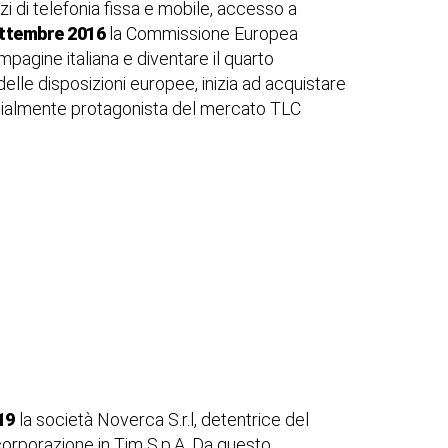
zi di telefonia fissa e mobile, accesso a
ettembre 2016
la Commissione Europea
ompagine italiana e diventare il quarto
o delle disposizioni europee, inizia ad acquistare
cialmente protagonista del mercato TLC
19
la società Noverca S.r.l, detentrice del
ncorporazione in Tim S.p.A. Da questo