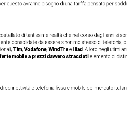
er questo avranno bisogno di una tairffa pensata per soddi
stellato di tantissime realtà che nel corso degli anni si sono
mente consolidate da essere sinonimo stesso di telefonia, pa
onali,
Tim
,
Vodafone
,
WindTre
e
Iliad
. A loro negli utimi a
ferte mobile a prezzi davvero stracciati
elemento di disti
di connettività e telefonia fissa e mobile del mercato italian