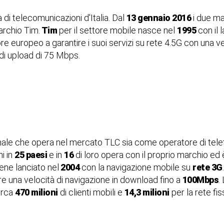
 di telecomunicazioni d'Italia. Dal
13 gennaio 2016
i due ma
marchio Tim.
Tim
per il settore mobile nasce nel
1995
con il 
re europeo a garantire i suoi servizi su rete 4.5G con una 
di upload di 75 Mbps.
ale che opera nel mercato TLC sia come operatore di telefon
i in
25 paesi
e in
16
di loro opera con il proprio marchio ed è
ene lanciato nel
2004
con la navigazione mobile su
rete 3G
re una velocità di navigazione in download fino a
100Mbps
.
irca
470 milioni
di clienti mobili e
14,3 milioni
per la rete fis