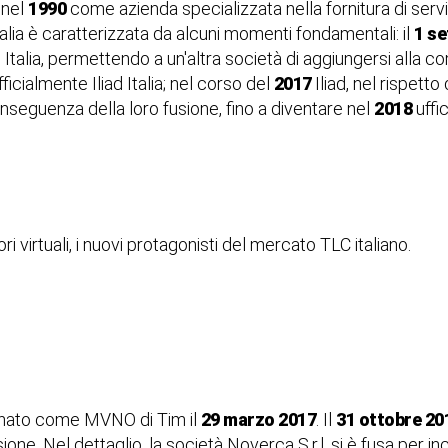
 nel
1990
come azienda specializzata nella fornitura di servi
 Italia è caratterizzata da alcuni momenti fondamentali: il
1 s
e Italia, permettendo a un'altra società di aggiungersi alla c
ficialmente Iliad Italia; nel corso del
2017
Iliad, nel rispett
eguenza della loro fusione, fino a diventare nel
2018
uffi
tori virtuali, i nuovi protagonisti del mercato TLC italiano.
e nato come MVNO di Tim il
29 marzo 2017
. Il
31 ottobre 20
one. Nel dettaglio, la società Noverca S.r.l. si è fusa per i