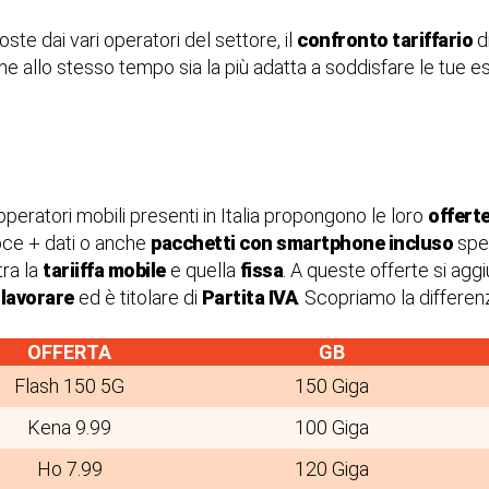
ste dai vari operatori del settore, il
confronto tariffario
d
che allo stesso tempo sia la più adatta a soddisfare le tue 
 operatori mobili presenti in Italia propongono le loro
offerte
oce + dati o anche
pacchetti con smartphone incluso
spes
tra la
tariiffa mobile
e quella
fissa
. A queste offerte si ag
lavorare
ed è titolare di
Partita IVA
. Scopriamo la differenz
OFFERTA
GB
Flash 150 5G
150 Giga
Kena 9.99
100 Giga
Ho 7.99
120 Giga