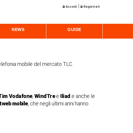
|
Accedi
Registrati
NEWS
GUIDE
e telefonia mobile del mercato TLC.
Tim
Vodafone
,
WindTre
e
Iliad
e anche le
tweb mobile
, che negli ultimi anni hanno