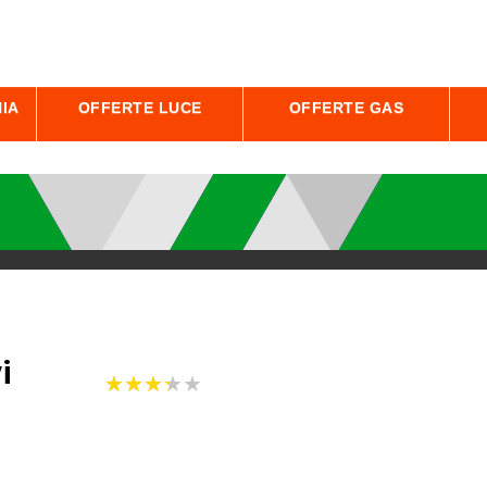
IA
OFFERTE LUCE
OFFERTE GAS
i
★
★
★
★
★
★
★
★
★
★