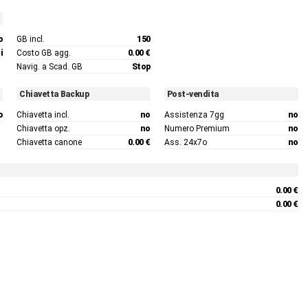
o
GB incl.
150
i
Costo GB agg.
0.00 €
Navig. a Scad. GB
Stop
Chiavetta Backup
Post-vendita
o
Chiavetta incl.
no
Assistenza 7gg
no
Chiavetta opz.
no
Numero Premium
no
Chiavetta canone
0.00 €
Ass. 24x7o
no
0.00 €
0.00 €