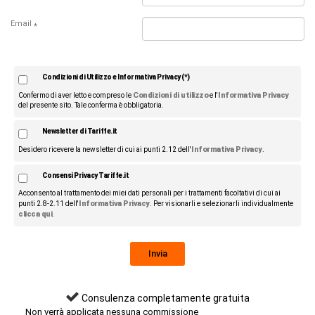
Email
*
Condizioni di Utilizzo e Informativa Privacy (*)
Condizioni di utilizzo
Informativa Privacy
Confermo di aver letto e compreso le
e l'
del presente sito. Tale conferma è obbligatoria.
Newsletter di Tariffe.it
Informativa Privacy
Desidero ricevere la newsletter di cui ai punti 2.12 dell'
.
Consensi Privacy Tariffe.it
Acconsento al trattamento dei miei dati personali per i trattamenti facoltativi di cui ai
Informativa Privacy
punti 2.8-2.11 dell'
. Per visionarli e selezionarli individualmente
clicca qui
.
Consulenza completamente gratuita
Non verrà applicata nessuna commissione