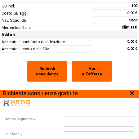
GB incl.
100
Costo GB agg.
0.00 €
Nav. Scad. GB
Stop
Min. inclusi Italia
Illimitati
Add on
Azzerato il contributo di attivazione
0.00 €
Azzerato il costo della SIM
0.00 €
Richiedi
Vai
consulenza
all'offerta
×
Richiesta consulenza gratuita
Nome/Cognome
*
Telefono
*