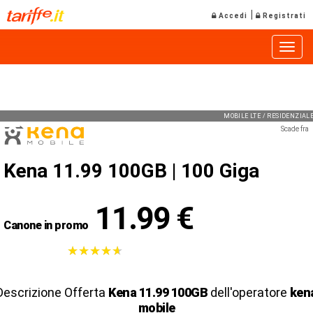
|
Accedi
Registrati
Toggle
MOBILE LTE / RESIDENZIA
Scade fra
Kena 11.99 100GB |
100 Giga
11.99 €
Canone in promo
★
★
★
★
★
★
★
★
★
★
Descrizione Offerta
Kena 11.99 100GB
dell'operatore
ken
mobile