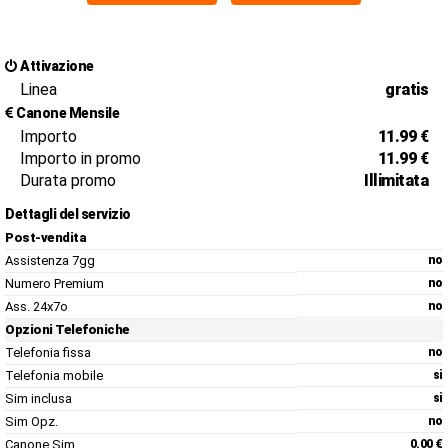
Attivazione
Linea
gratis
Canone Mensile
Importo
11.99 €
Importo in promo
11.99 €
Durata promo
Illimitata
Dettagli del servizio
Post-vendita
Assistenza 7gg
no
Numero Premium
no
Ass. 24x7o
no
Opzioni Telefoniche
Telefonia fissa
no
Telefonia mobile
si
Sim inclusa
si
Sim Opz.
no
Canone Sim
0.00 €