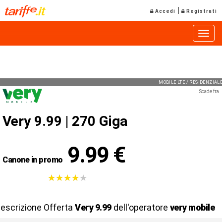
|
Accedi
Registrati
Toggle
MOBILE LTE / RESIDENZIA
Scade fra
Very 9.99 |
270 Giga
9.99 €
Canone in promo
★
★
★
★
★
★
★
★
★
★
escrizione Offerta
Very 9.99
dell'operatore
very mobile