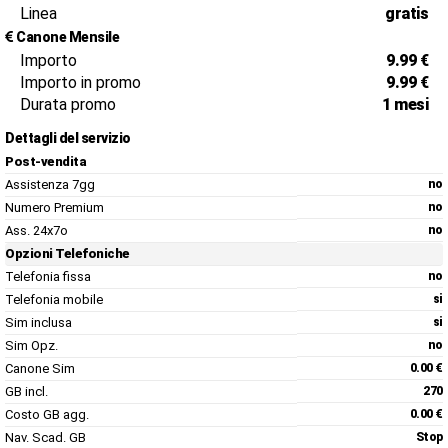
Linea
gratis
Canone Mensile
Importo
9.99 €
Importo in promo
9.99 €
Durata promo
1 mesi
Dettagli del servizio
Post-vendita
Assistenza 7gg
no
Numero Premium
no
Ass. 24x7o
no
Opzioni Telefoniche
Telefonia fissa
no
Telefonia mobile
si
Sim inclusa
si
Sim Opz.
no
Canone Sim
0.00 €
GB incl.
270
Costo GB agg.
0.00 €
Nav. Scad. GB
Stop