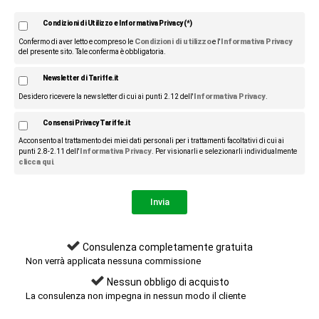
Condizioni di Utilizzo e Informativa Privacy (*)
Condizioni di utilizzo
Informativa Privacy
Confermo di aver letto e compreso le
e l'
del presente sito. Tale conferma è obbligatoria.
Newsletter di Tariffe.it
Informativa Privacy
Desidero ricevere la newsletter di cui ai punti 2.12 dell'
.
Consensi Privacy Tariffe.it
Acconsento al trattamento dei miei dati personali per i trattamenti facoltativi di cui ai
Informativa Privacy
punti 2.8-2.11 dell'
. Per visionarli e selezionarli individualmente
clicca qui
.
Consulenza completamente gratuita
Non verrà applicata nessuna commissione
Nessun obbligo di acquisto
La consulenza non impegna in nessun modo il cliente