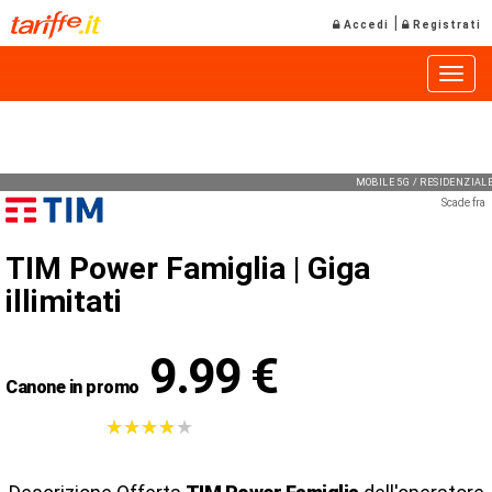
|
Accedi
Registrati
Toggle
MOBILE 5G / RESIDENZIA
Scade fra
TIM Power Famiglia |
Giga
illimitati
9.99 €
Canone in promo
★
★
★
★
★
★
★
★
★
★