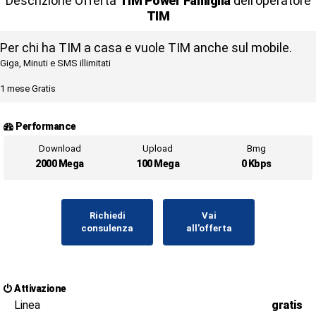
Descrizione Offerta
TIM Power Famiglia
dell'operatore
TIM
Per chi ha TIM a casa e vuole TIM anche sul mobile.
Giga, Minuti e SMS illimitati
1 mese Gratis
Performance
Download
Upload
Bmg
2000 Mega
100 Mega
0 Kbps
Richiedi
Vai
consulenza
all'offerta
Attivazione
Linea
gratis