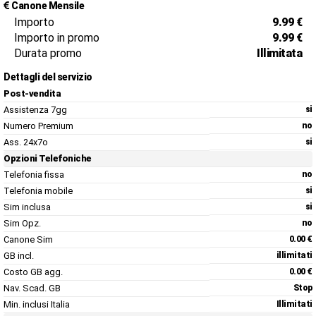
Canone Mensile
Importo
9.99 €
Importo in promo
9.99 €
Durata promo
Illimitata
Dettagli del servizio
Post-vendita
Assistenza 7gg
si
Numero Premium
no
Ass. 24x7o
si
Opzioni Telefoniche
Telefonia fissa
no
Telefonia mobile
si
Sim inclusa
si
Sim Opz.
no
Canone Sim
0.00 €
GB incl.
illimitati
Costo GB agg.
0.00 €
Nav. Scad. GB
Stop
Min. inclusi Italia
Illimitati