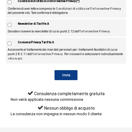
Condizioni di Utilizzo e Informativa Privacy (*)
Condizioni di utilizzo
Informativa Privacy
Confermo di aver letto e compreso le
e l'
del presente sito. Tale conferma è obbligatoria.
Newsletter di Tariffe.it
Informativa Privacy
Desidero ricevere la newsletter di cui ai punti 2.12 dell'
.
Consensi Privacy Tariffe.it
Acconsento al trattamento dei miei dati personali per i trattamenti facoltativi di cui ai
Informativa Privacy
punti 2.8-2.11 dell'
. Per visionarli e selezionarli individualmente
clicca qui
.
Consulenza completamente gratuita
Non verrà applicata nessuna commissione
Nessun obbligo di acquisto
La consulenza non impegna in nessun modo il cliente