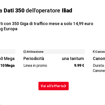
ta
Dati 350
dell'operatore
Iliad
ati con 350 Giga di traffico mese a solo 14,99 euro
ng Europa
Attivazione
Canon
60 Mega
Periodicità
una tantum
Canon
10 Mega
Linea in promo
9.99 €
Durata
Canon
Vai all'offerta