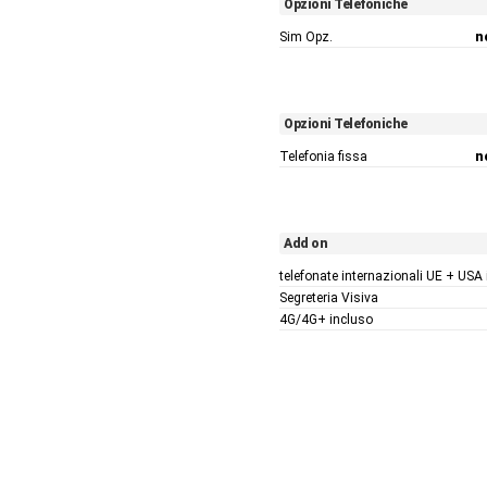
Opzioni Telefoniche
Sim Opz.
n
Opzioni Telefoniche
Telefonia fissa
n
Add on
telefonate internazionali UE + USA
Segreteria Visiva
4G/4G+ incluso