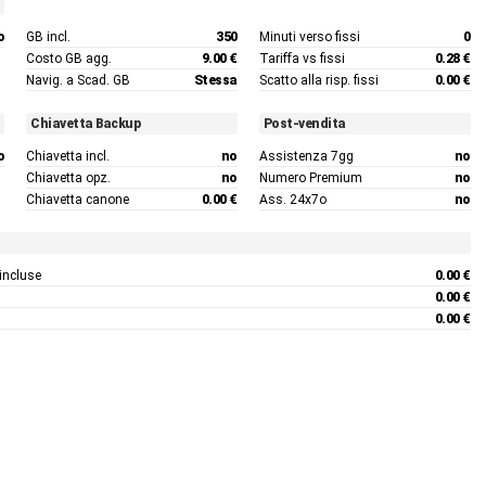
o
GB incl.
350
Minuti verso fissi
0
Costo GB agg.
9.00 €
Tariffa vs fissi
0.28 €
Navig. a Scad. GB
Stessa
Scatto alla risp. fissi
0.00 €
Chiavetta Backup
Post-vendita
o
Chiavetta incl.
no
Assistenza 7gg
no
Chiavetta opz.
no
Numero Premium
no
Chiavetta canone
0.00 €
Ass. 24x7o
no
 incluse
0.00 €
0.00 €
0.00 €