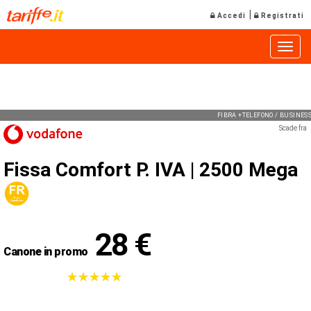
|
Accedi
Registrati
Toggle
FIBRA +TELEFONO / BUSINE
Scade fra
Fissa Comfort P. IVA |
2500 Mega
28 €
Canone in promo
★
★
★
★
★
★
★
★
★
★