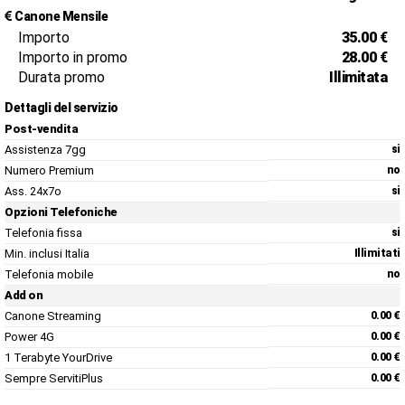
Canone Mensile
Importo
35.00 €
Importo in promo
28.00 €
Durata promo
Illimitata
Dettagli del servizio
Post-vendita
Assistenza 7gg
si
Numero Premium
no
Ass. 24x7o
si
Opzioni Telefoniche
Telefonia fissa
si
Min. inclusi Italia
Illimitati
Telefonia mobile
no
Add on
Canone Streaming
0.00 €
Power 4G
0.00 €
1 Terabyte YourDrive
0.00 €
Sempre ServitiPlus
0.00 €