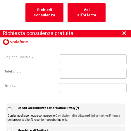
Richiedi
Vai
consulenza
all'offerta
×
Richiesta consulenza gratuita
Ragione Sociale
*
Telefono
*
Email
*
Condizioni di Utilizzo e Informativa Privacy (*)
Condizioni di utilizzo
Informativa Privacy
Confermo di aver letto e compreso le
e l'
del presente sito. Tale conferma è obbligatoria.
Newsletter di Tariffe.it