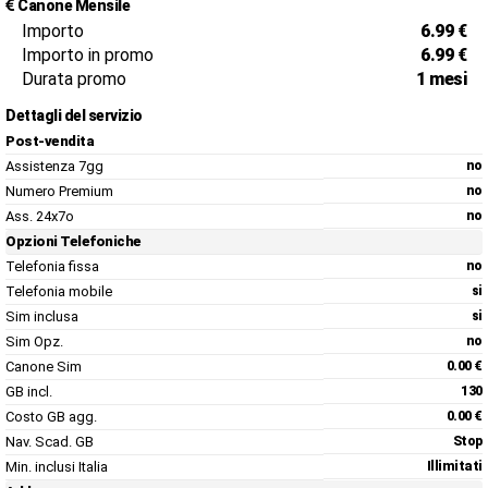
Canone Mensile
Importo
6.99 €
Importo in promo
6.99 €
Durata promo
1 mesi
Dettagli del servizio
Post-vendita
Assistenza 7gg
no
Numero Premium
no
Ass. 24x7o
no
Opzioni Telefoniche
Telefonia fissa
no
Telefonia mobile
si
Sim inclusa
si
Sim Opz.
no
Canone Sim
0.00 €
GB incl.
130
Costo GB agg.
0.00 €
Nav. Scad. GB
Stop
Min. inclusi Italia
Illimitati