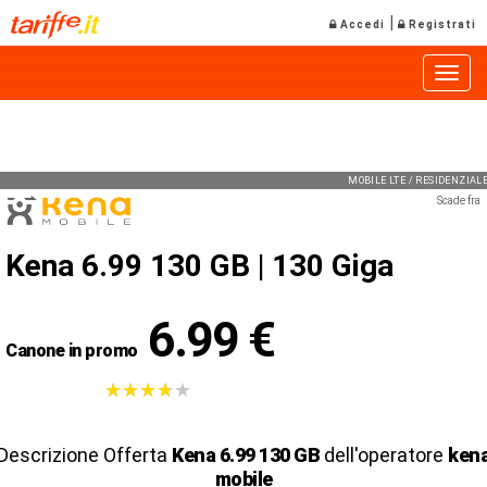
|
Accedi
Registrati
Toggle
MOBILE LTE / RESIDENZIA
Scade fra
Kena 6.99 130 GB |
130 Giga
6.99 €
Canone in promo
★
★
★
★
★
★
★
★
★
★
Descrizione Offerta
Kena 6.99 130 GB
dell'operatore
ken
mobile