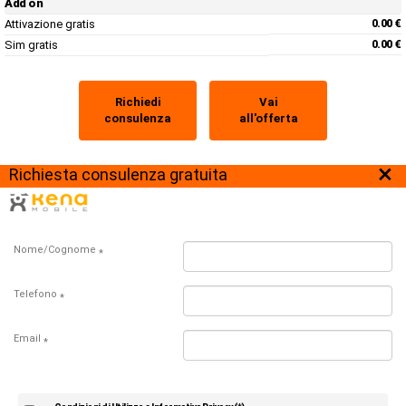
Add on
Attivazione gratis
0.00 €
Sim gratis
0.00 €
Richiedi
Vai
consulenza
all'offerta
×
Richiesta consulenza gratuita
Nome/Cognome
*
Telefono
*
Email
*