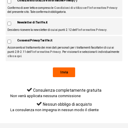
Condizioni di Utilizzo e Informativa Privacy (*)
Condizioni di utilizzo
Informativa Privacy
Confermo di aver letto e compreso le
e l'
del presente sito. Tale conferma è obbligatoria.
Newsletter di Tariffe.it
Informativa Privacy
Desidero ricevere la newsletter di cui ai punti 2.12 dell'
.
Consensi Privacy Tariffe.it
Acconsento al trattamento dei miei dati personali per i trattamenti facoltativi di cui ai
Informativa Privacy
punti 2.8-2.11 dell'
. Per visionarli e selezionarli individualmente
clicca qui
.
Consulenza completamente gratuita
Non verrà applicata nessuna commissione
Nessun obbligo di acquisto
La consulenza non impegna in nessun modo il cliente