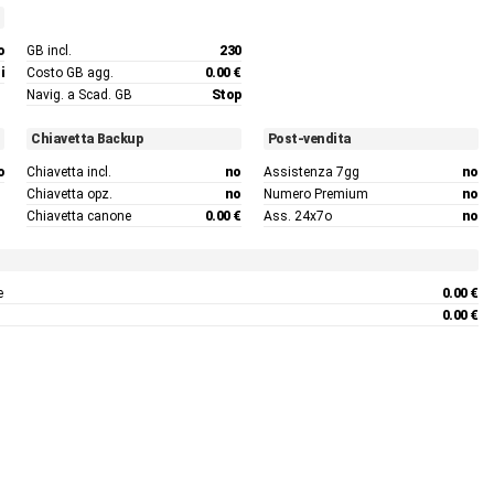
o
GB incl.
230
i
Costo GB agg.
0.00 €
Navig. a Scad. GB
Stop
Chiavetta Backup
Post-vendita
o
Chiavetta incl.
no
Assistenza 7gg
no
Chiavetta opz.
no
Numero Premium
no
Chiavetta canone
0.00 €
Ass. 24x7o
no
e
0.00 €
0.00 €