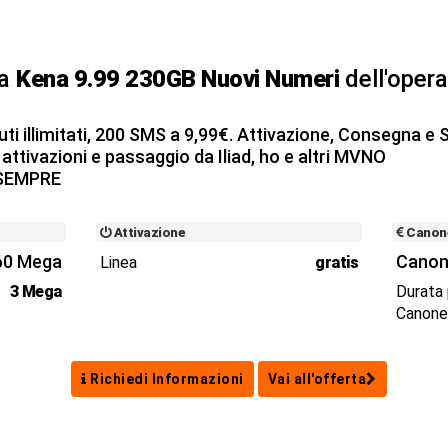
ta
Kena 9.99 230GB Nuovi Numeri
dell'oper
i illimitati, 200 SMS a 9,99€. Attivazione, Consegna e S
attivazioni e passaggio da Iliad, ho e altri MVNO
r SEMPRE
Attivazione
Canon
60 Mega
Canon
Linea
gratis
3 Mega
Durata
Canon
Richiedi Informazioni
Vai all'offerta