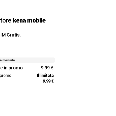
atore
kena mobile
IM Gratis.
e mensile
e in promo
9.99 €
 promo
Illimitata
e
9.99 €