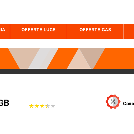
IA
OFFERTE LUCE
OFFERTE GAS
0GB
Cano
★
★
★
★
★
★
★
★
★
★