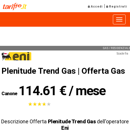
|
Accedi
Registrati
Toggle
GAS / RESIDENZIA
Scade fra
Plenitude Trend Gas |
Offerta Gas
114.61 € / mese
Canone
★
★
★
★
★
★
★
★
★
★
Descrizione Offerta
Plenitude Trend Gas
dell'operatore
Eni