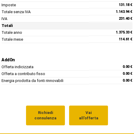
Imposte
131.18 €
Totale senza IVA
1.143.94 €
IVA
231.40 €
Totali
Totale anno
1.375.33 €
Totale mese
114.61 €
AddOn
Offerta indicizzata
0.00 €
Offerta a contributo fisso
0.00 €
Energia prodotta da fonti rinnovabili
0.00 €
Richiedi
Vai
consulenza
all'offerta