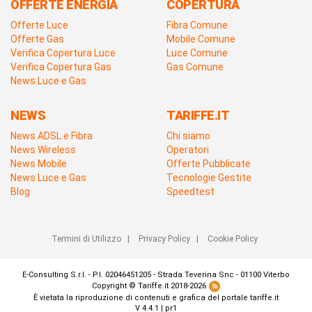
OFFERTE ENERGIA
COPERTURA
Offerte Luce
Fibra Comune
Offerte Gas
Mobile Comune
Verifica Copertura Luce
Luce Comune
Verifica Copertura Gas
Gas Comune
News Luce e Gas
NEWS
TARIFFE.IT
News ADSL e Fibra
Chi siamo
News Wireless
Operatori
News Mobile
Offerte Pubblicate
News Luce e Gas
Tecnologie Gestite
Blog
Speedtest
Termini di Utilizzo
|
Privacy Policy
|
Cookie Policy
E-Consulting S.r.l. - P.I. 02046451205 - Strada Teverina Snc - 01100 Viterbo
Copyright © Tariffe.it 2018-2026
È vietata la riproduzione di contenuti e grafica del portale tariffe.it
V 4.4.1 | pr1