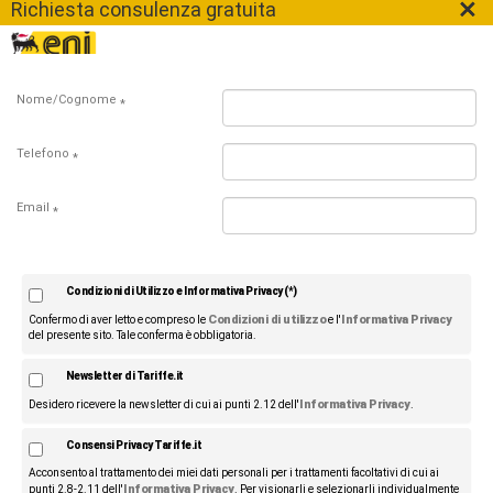
×
Richiesta consulenza gratuita
Nome/Cognome
*
Telefono
*
Email
*
Condizioni di Utilizzo e Informativa Privacy (*)
Condizioni di utilizzo
Informativa Privacy
Confermo di aver letto e compreso le
e l'
del presente sito. Tale conferma è obbligatoria.
Newsletter di Tariffe.it
Informativa Privacy
Desidero ricevere la newsletter di cui ai punti 2.12 dell'
.
Consensi Privacy Tariffe.it
Acconsento al trattamento dei miei dati personali per i trattamenti facoltativi di cui ai
Informativa Privacy
punti 2.8-2.11 dell'
. Per visionarli e selezionarli individualmente