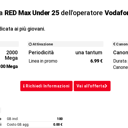
ta
RED Max Under 25
dell'operatore
Vodafo
icata ai più giovani.
Attivazione
Canon
2000
Periodicità
una tantum
Canon
Mega
Linea in promo
6.99 €
Durata
100 Mega
Canon
Richiedi Informazioni
Vai all'offerta
o
GB incl.
100
i
Costo GB agg.
0.00 €