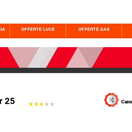
IA
OFFERTE LUCE
OFFERTE GAS
r 25
Cano
★
★
★
★
★
★
★
★
★
★