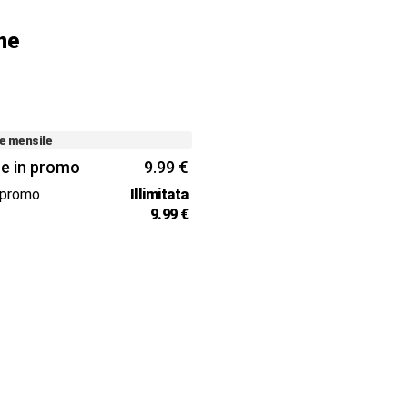
ne
e mensile
e in promo
9.99 €
 promo
Illimitata
e
9.99 €