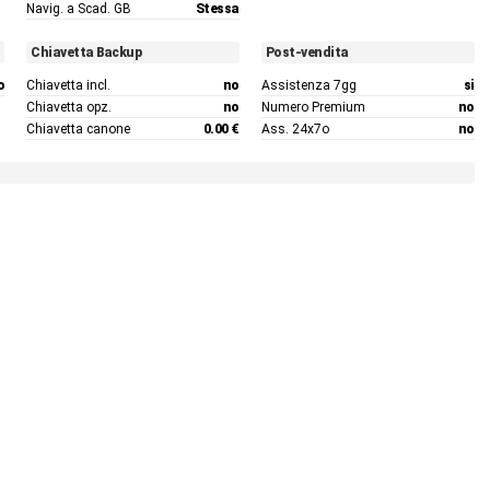
Navig. a Scad. GB
Stessa
Chiavetta Backup
Post-vendita
o
Chiavetta incl.
no
Assistenza 7gg
si
Chiavetta opz.
no
Numero Premium
no
Chiavetta canone
0.00 €
Ass. 24x7o
no