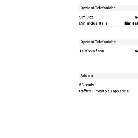
Opzioni Telefoniche
Sim Opz.
n
Min. inclusi Italia
Illimitat
Opzioni Telefoniche
Telefonia fissa
n
Add on
5G ready
traffico illimitato su app social