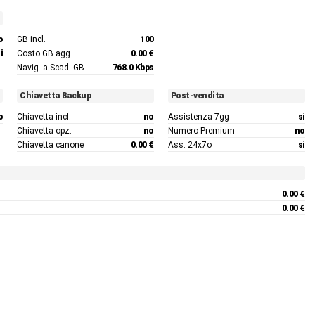
o
GB incl.
100
i
Costo GB agg.
0.00 €
Navig. a Scad. GB
768.0 Kbps
Chiavetta Backup
Post-vendita
o
Chiavetta incl.
no
Assistenza 7gg
si
Chiavetta opz.
no
Numero Premium
no
Chiavetta canone
0.00 €
Ass. 24x7o
si
0.00 €
0.00 €