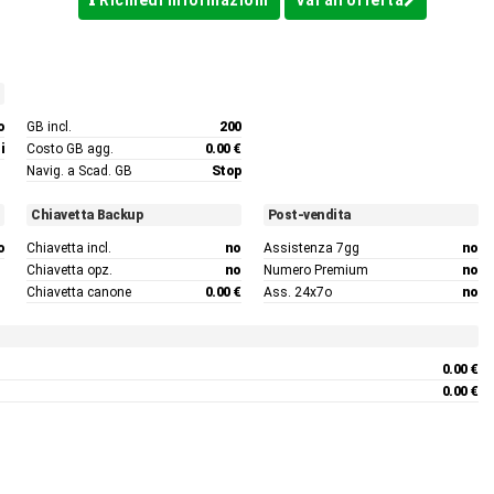
Richiedi Informazioni
Vai all'offerta
o
GB incl.
200
i
Costo GB agg.
0.00 €
Navig. a Scad. GB
Stop
Chiavetta Backup
Post-vendita
o
Chiavetta incl.
no
Assistenza 7gg
no
Chiavetta opz.
no
Numero Premium
no
Chiavetta canone
0.00 €
Ass. 24x7o
no
0.00 €
0.00 €