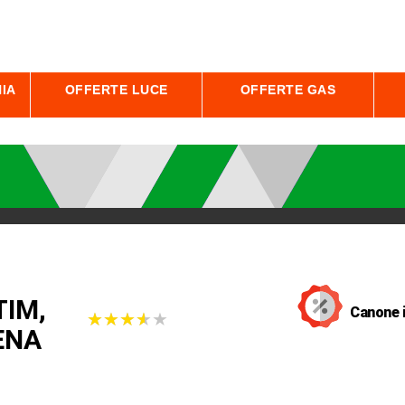
IA
OFFERTE LUCE
OFFERTE GAS
TIM,
Canone 
★
★
★
★
★
★
★
★
★
★
ENA