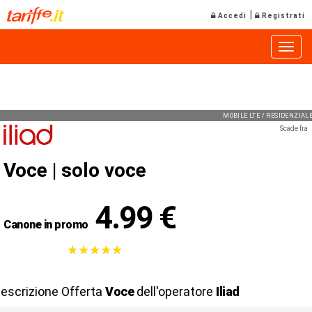
|
Accedi
Registrati
Toggle
MOBILE LTE / RESIDENZIA
Scade fra
Voce |
solo voce
4.99 €
Canone in promo
★
★
★
★
★
★
★
★
★
★
escrizione Offerta
Voce
dell'operatore
Iliad