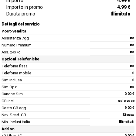
Importo
4.99 €
Importo in promo
4.99 €
Durata promo
Illimitata
Dettagli del servizio
Post-vendita
Assistenza 7gg
no
Numero Premium
no
Ass. 24x7o
no
Opzioni Telefoniche
Telefonia fissa
no
Telefonia mobile
si
Sim inclusa
si
Sim Opz.
no
Canone Sim
0.00 €
GB incl.
solo voce
Costo GB agg.
9.00 €
Nav. Scad. GB
Stessa
Min. inclusi Italia
Illimitati
Add on
40 Mb in 4G
0.00 €