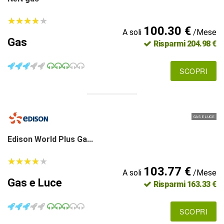
★
★
★
★
★
★
★
★
★
★
100.30 €
A soli
/Mese
Gas
Risparmi 204.98 €
SCOPRI
GAS E LUCE
Edison World Plus Ga...
★
★
★
★
★
★
★
★
★
★
103.77 €
A soli
/Mese
Gas e Luce
Risparmi 163.33 €
SCOPRI