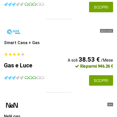
SCOPRI
GAS E LUCE
Smart Casa + Gas
★
★
★
★
★
★
★
★
★
★
38.53 €
A soli
/Mese
Gas e Luce
Risparmi 946.26 €
SCOPRI
GAS
NeN gas