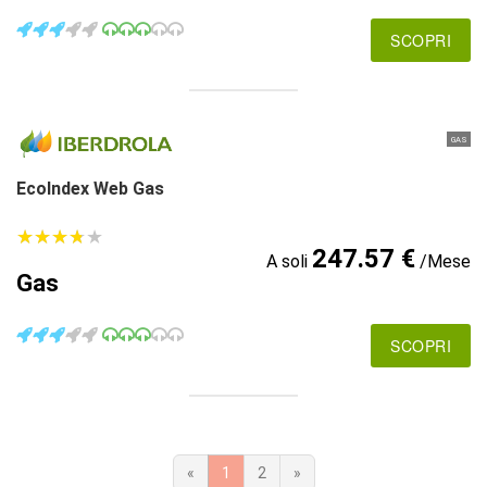
SCOPRI
GAS
EcoIndex Web Gas
★
★
★
★
★
★
★
★
★
★
247.57 €
A soli
/Mese
Gas
SCOPRI
«
1
2
»