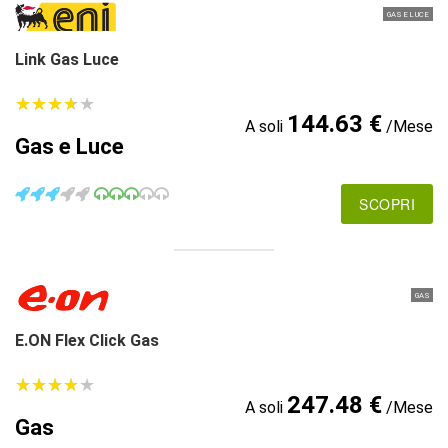
GAS E LUCE
Link Gas Luce
★
★
★
★
★
★
★
★
★
★
144.63 €
A soli
/Mese
Gas e Luce
SCOPRI
GAS
E.ON Flex Click Gas
★
★
★
★
★
★
★
★
★
★
247.48 €
A soli
/Mese
Gas