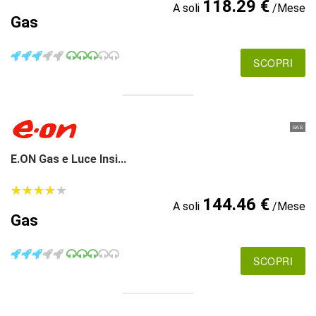
118.29 €
A soli
/Mese
Gas
SCOPRI
GAS
E.ON Gas e Luce Insi...
★
★
★
★
★
★
★
★
★
★
144.46 €
A soli
/Mese
Gas
SCOPRI