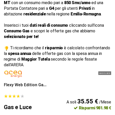
MT
con un consumo medio pari a
850 Smc/anno
ed una
Portata Contatore pari a
G4
per gli utenti
Privati
in
abitazione
residenziale
nella regione
Emilia-Romagna
.
Inserisci i tuoi
dati reali di consumo
cliccando sull'icona
Consumo Gas
e scopri le offerte gas che abbiamo
selezionato per te!
Ti ricordiamo che il
risparmio
è calcolato confrontando
la
spesa annua
delle offerte gas con la spesa annua in
regime di
Maggior Tutela
secondo le regole fissate
dall'ARERA.
GAS E LUCE
Flexy Web Edition Ga...
★
★
★
★
★
★
★
★
★
★
35.55 €
A soli
/Mese
Gas e Luce
Risparmi 981.98 €