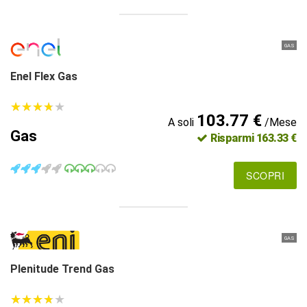
GAS
Enel Flex Gas
★
★
★
★
★
★
★
★
★
★
103.77 €
A soli
/Mese
Gas
Risparmi 163.33 €
SCOPRI
GAS
Plenitude Trend Gas
★
★
★
★
★
★
★
★
★
★