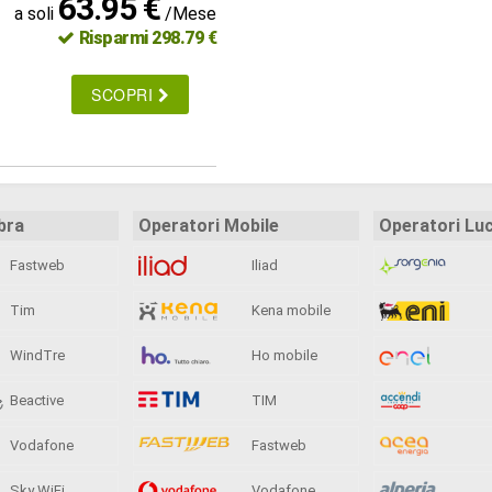
63.95 €
a soli
/Mese
Risparmi 298.79 €
SCOPRI
bra
Operatori Mobile
Operatori Lu
Fastweb
Iliad
Tim
Kena mobile
WindTre
Ho mobile
Beactive
TIM
Vodafone
Fastweb
Sky WiFi
Vodafone