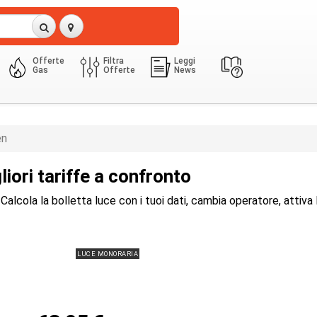
Offerte
Filtra
Leggi
Gas
Offerte
News
3 Kw
2050.0 Kwh
nen
en
liori tariffe a confronto
 Calcola la bolletta luce con i tuoi dati, cambia operatore, attiva 
LUCE MONORARIA