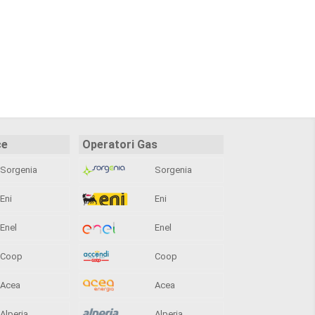
ce
Operatori Gas
Sorgenia
Sorgenia
Eni
Eni
Enel
Enel
Coop
Coop
Acea
Acea
Alperia
Alperia