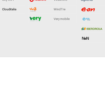
Clouditalia
WindTre
Very mobile