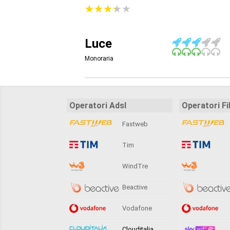
★
★
★
★
★
★
★
★
★
★
Luce
Monoraria
Operatori Adsl
Operatori Fi
Fastweb
Tim
WindTre
Beactive
Vodafone
Clouditalia