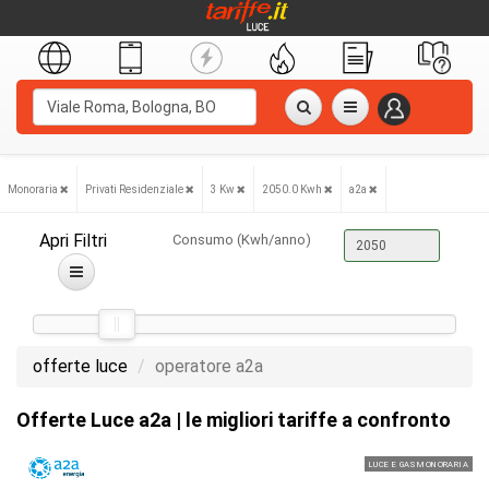
Monoraria
Privati Residenziale
3 Kw
2050.0 Kwh
a2a
Apri Filtri
Consumo (Kwh/anno)
offerte luce
operatore a2a
Offerte Luce a2a | le migliori tariffe a confronto
LUCE E GAS MONORARIA