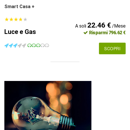
Smart Casa +
★
★
★
★
★
★
★
★
★
★
22.46 €
A soli
/Mese
Luce e Gas
Risparmi 796.62 €
SCOPRI