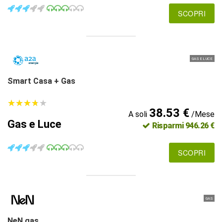
SCOPRI
GAS E LUCE
Smart Casa + Gas
★
★
★
★
★
★
★
★
★
★
38.53 €
A soli
/Mese
Gas e Luce
Risparmi 946.26 €
SCOPRI
GAS
NeN gas