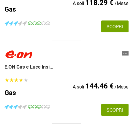
118.29 €
A soli
/Mese
Gas
SCOPRI
GAS
E.ON Gas e Luce Insi...
★
★
★
★
★
★
★
★
★
★
144.46 €
A soli
/Mese
Gas
SCOPRI