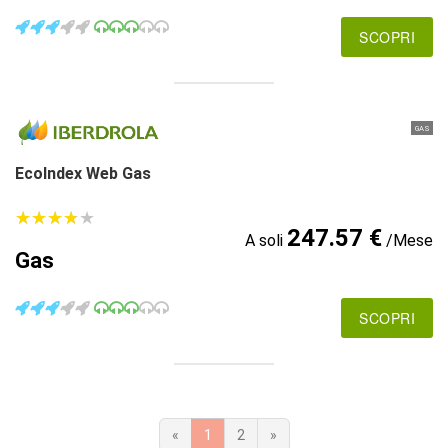
SCOPRI
GAS
EcoIndex Web Gas
★
★
★
★
★
★
★
★
★
★
247.57 €
A soli
/Mese
Gas
SCOPRI
«
1
2
»