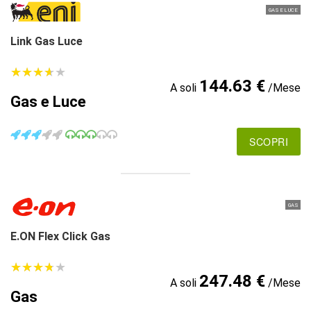
GAS E LUCE
Link Gas Luce
★
★
★
★
★
★
★
★
★
★
144.63 €
A soli
/Mese
Gas e Luce
SCOPRI
GAS
E.ON Flex Click Gas
★
★
★
★
★
★
★
★
★
★
247.48 €
A soli
/Mese
Gas