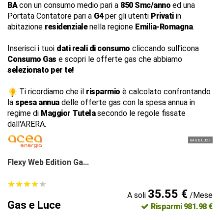
BA
con un consumo medio pari a
850 Smc/anno
ed una
Portata Contatore pari a
G4
per gli utenti
Privati
in
abitazione
residenziale
nella regione
Emilia-Romagna
.
Inserisci i tuoi
dati reali di consumo
cliccando sull'icona
Consumo Gas
e scopri le offerte gas che abbiamo
selezionato per te!
Ti ricordiamo che il
risparmio
è calcolato confrontando
la
spesa annua
delle offerte gas con la spesa annua in
regime di
Maggior Tutela
secondo le regole fissate
dall'ARERA.
GAS E LUCE
Flexy Web Edition Ga...
★
★
★
★
★
★
★
★
★
★
35.55 €
A soli
/Mese
Gas e Luce
Risparmi 981.98 €