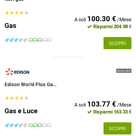
★
★
★
★
★
★
★
★
★
★
100.30 €
A soli
/Mese
Gas
Risparmi 204.98 €
SCOPRI
GAS E LUCE
Edison World Plus Ga...
★
★
★
★
★
★
★
★
★
★
103.77 €
A soli
/Mese
Gas e Luce
Risparmi 163.33 €
SCOPRI