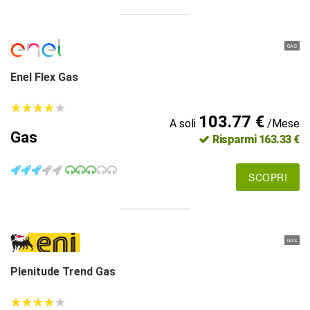
GAS
Enel Flex Gas
★
★
★
★
★
★
★
★
★
★
103.77 €
A soli
/Mese
Gas
Risparmi 163.33 €
SCOPRI
GAS
Plenitude Trend Gas
★
★
★
★
★
★
★
★
★
★