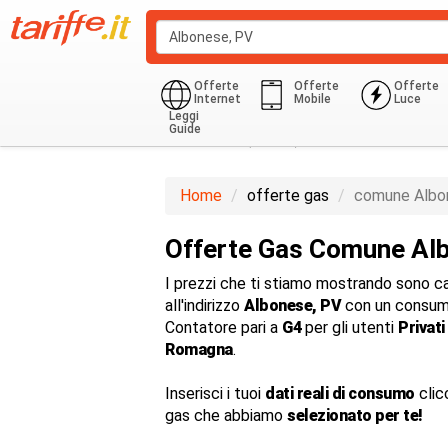
Offerte
Offerte
Offerte
Internet
Mobile
Luce
Leggi
Guide
Domestico (G1-G6)
850.0 Kwh
Home
offerte gas
comune Albo
Offerte Gas Comune Al
I prezzi che ti stiamo mostrando sono cal
all'indirizzo
Albonese, PV
con un consum
Contatore pari a
G4
per gli utenti
Privati
Romagna
.
Inserisci i tuoi
dati reali di consumo
clic
gas che abbiamo
selezionato per te!