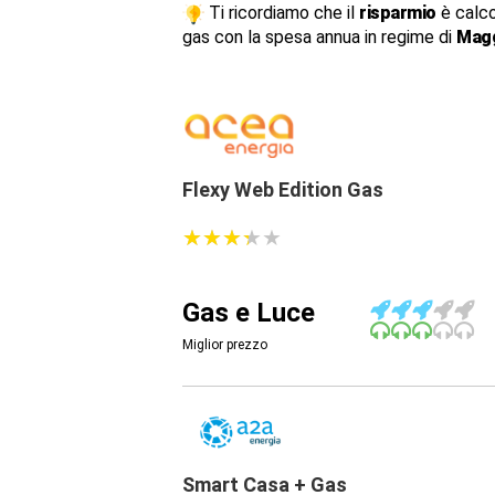
Ti ricordiamo che il
risparmio
è calco
gas con la spesa annua in regime di
Magg
Flexy Web Edition Gas
★
★
★
★
★
★
★
★
★
★
Gas e Luce
Miglior prezzo
Smart Casa + Gas