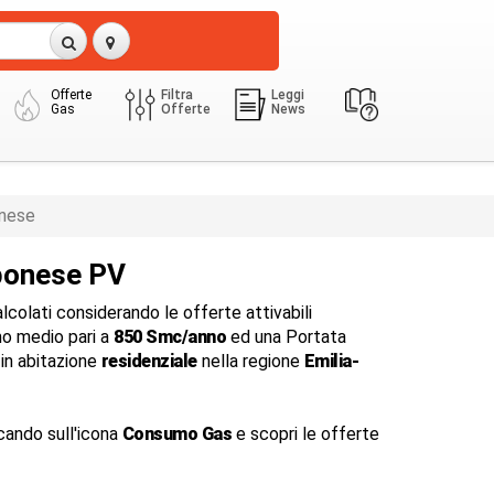
Offerte
Filtra
Leggi
Gas
Offerte
News
nese
bonese PV
colati considerando le offerte attivabili
o medio pari a
850 Smc/anno
ed una Portata
in abitazione
residenziale
nella regione
Emilia-
cando sull'icona
Consumo Gas
e scopri le offerte