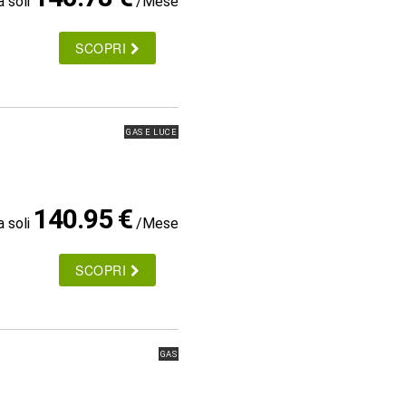
a soli
/Mese
SCOPRI
GAS E LUCE
140.95 €
a soli
/Mese
SCOPRI
GAS