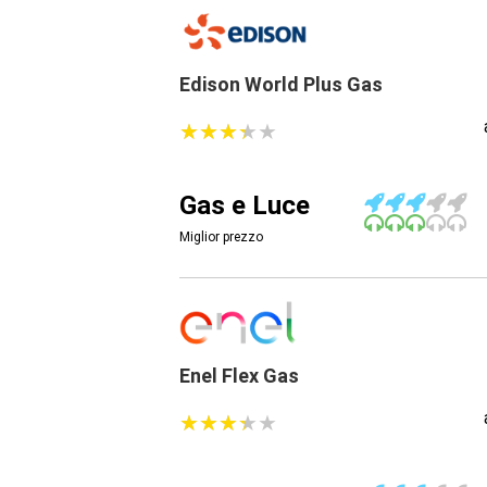
Edison World Plus Gas
★
★
★
★
★
★
★
★
★
★
Gas e Luce
Miglior prezzo
Enel Flex Gas
★
★
★
★
★
★
★
★
★
★