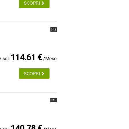
SCOPRI
GAS
114.61 €
a soli
/Mese
SCOPRI
GAS
140.78 €