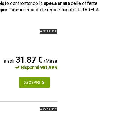
lato confrontando la
spesa annua
delle offerte
ior Tutela
secondo le regole fissate dall'ARERA.
GAS E LUCE
31.87 €
a soli
/Mese
Risparmi 981.99 €
SCOPRI
GAS E LUCE