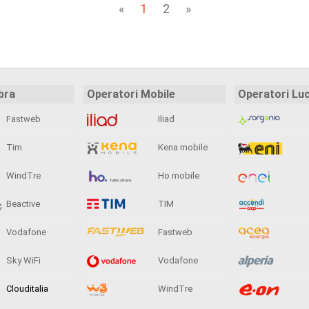
«
1
2
»
bra
Operatori Mobile
Operatori Lu
Fastweb
Iliad
Tim
Kena mobile
WindTre
Ho mobile
Beactive
TIM
Vodafone
Fastweb
Sky WiFi
Vodafone
Clouditalia
WindTre