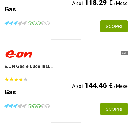
118.29 €
A soli
/Mese
Gas
SCOPRI
GAS
E.ON Gas e Luce Insi...
★
★
★
★
★
★
★
★
★
★
144.46 €
A soli
/Mese
Gas
SCOPRI