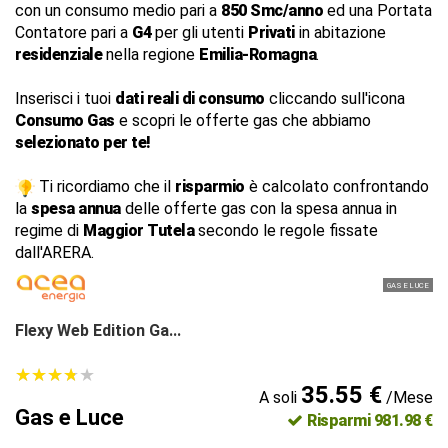
con un consumo medio pari a
850 Smc/anno
ed una Portata
Contatore pari a
G4
per gli utenti
Privati
in abitazione
residenziale
nella regione
Emilia-Romagna
.
Inserisci i tuoi
dati reali di consumo
cliccando sull'icona
Consumo Gas
e scopri le offerte gas che abbiamo
selezionato per te!
Ti ricordiamo che il
risparmio
è calcolato confrontando
la
spesa annua
delle offerte gas con la spesa annua in
regime di
Maggior Tutela
secondo le regole fissate
dall'ARERA.
GAS E LUCE
Flexy Web Edition Ga...
★
★
★
★
★
★
★
★
★
★
35.55 €
A soli
/Mese
Gas e Luce
Risparmi 981.98 €