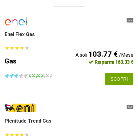
GAS
Enel Flex Gas
★
★
★
★
★
★
★
★
★
★
103.77 €
A soli
/Mese
Gas
Risparmi 163.33 €
SCOPRI
GAS
Plenitude Trend Gas
★
★
★
★
★
★
★
★
★
★