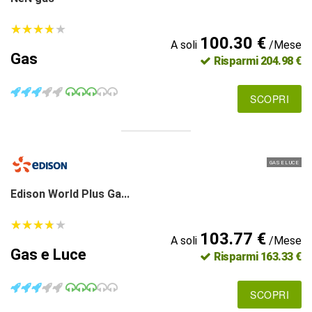
★
★
★
★
★
★
★
★
★
★
100.30 €
A soli
/Mese
Gas
Risparmi 204.98 €
SCOPRI
GAS E LUCE
Edison World Plus Ga...
★
★
★
★
★
★
★
★
★
★
103.77 €
A soli
/Mese
Gas e Luce
Risparmi 163.33 €
SCOPRI