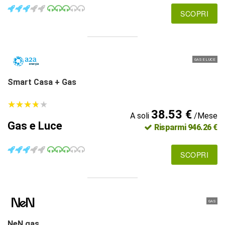
SCOPRI
GAS E LUCE
Smart Casa + Gas
★
★
★
★
★
★
★
★
★
★
38.53 €
A soli
/Mese
Gas e Luce
Risparmi 946.26 €
SCOPRI
GAS
NeN gas