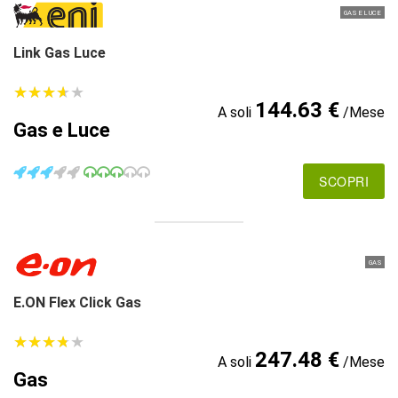
GAS E LUCE
Link Gas Luce
★
★
★
★
★
★
★
★
★
★
144.63 €
A soli
/Mese
Gas e Luce
SCOPRI
GAS
E.ON Flex Click Gas
★
★
★
★
★
★
★
★
★
★
247.48 €
A soli
/Mese
Gas