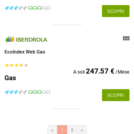
SCOPRI
GAS
EcoIndex Web Gas
★
★
★
★
★
★
★
★
★
★
247.57 €
A soli
/Mese
Gas
SCOPRI
«
1
2
»