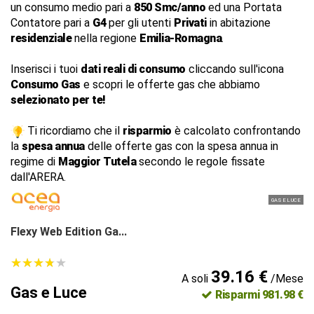
un consumo medio pari a
850 Smc/anno
ed una Portata
Contatore pari a
G4
per gli utenti
Privati
in abitazione
residenziale
nella regione
Emilia-Romagna
.
Inserisci i tuoi
dati reali di consumo
cliccando sull'icona
Consumo Gas
e scopri le offerte gas che abbiamo
selezionato per te!
Ti ricordiamo che il
risparmio
è calcolato confrontando
la
spesa annua
delle offerte gas con la spesa annua in
regime di
Maggior Tutela
secondo le regole fissate
dall'ARERA.
GAS E LUCE
Flexy Web Edition Ga...
★
★
★
★
★
★
★
★
★
★
39.16 €
A soli
/Mese
Gas e Luce
Risparmi 981.98 €