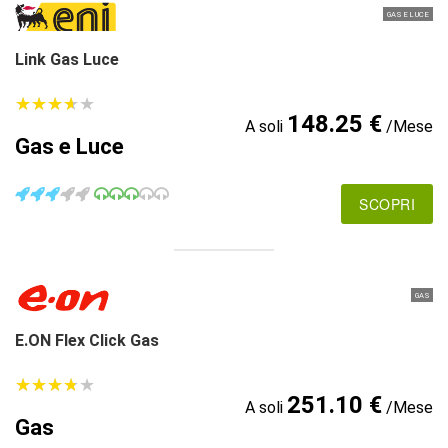
GAS E LUCE
Link Gas Luce
★
★
★
★
★
★
★
★
★
★
148.25 €
A soli
/Mese
Gas e Luce
SCOPRI
GAS
E.ON Flex Click Gas
★
★
★
★
★
★
★
★
★
★
251.10 €
A soli
/Mese
Gas