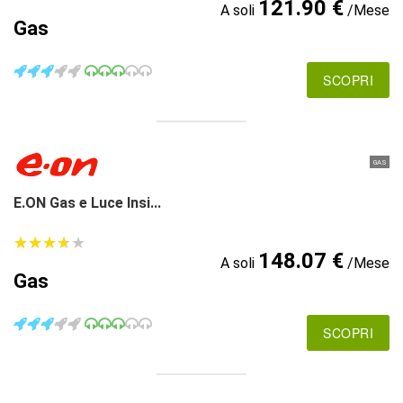
121.90 €
A soli
/Mese
Gas
SCOPRI
GAS
E.ON Gas e Luce Insi...
★
★
★
★
★
★
★
★
★
★
148.07 €
A soli
/Mese
Gas
SCOPRI