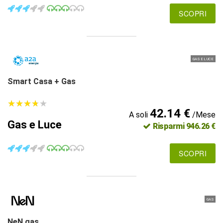
SCOPRI
GAS E LUCE
Smart Casa + Gas
★
★
★
★
★
★
★
★
★
★
42.14 €
A soli
/Mese
Gas e Luce
Risparmi 946.26 €
SCOPRI
GAS
NeN gas