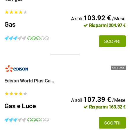
★
★
★
★
★
★
★
★
★
★
103.92 €
A soli
/Mese
Gas
Risparmi 204.97 €
SCOPRI
GAS E LUCE
Edison World Plus Ga...
★
★
★
★
★
★
★
★
★
★
107.39 €
A soli
/Mese
Gas e Luce
Risparmi 163.32 €
SCOPRI