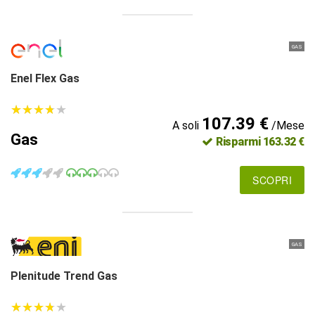
GAS
Enel Flex Gas
★
★
★
★
★
★
★
★
★
★
107.39 €
A soli
/Mese
Gas
Risparmi 163.32 €
SCOPRI
GAS
Plenitude Trend Gas
★
★
★
★
★
★
★
★
★
★