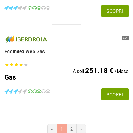
SCOPRI
GAS
EcoIndex Web Gas
★
★
★
★
★
★
★
★
★
★
251.18 €
A soli
/Mese
Gas
SCOPRI
«
1
2
»