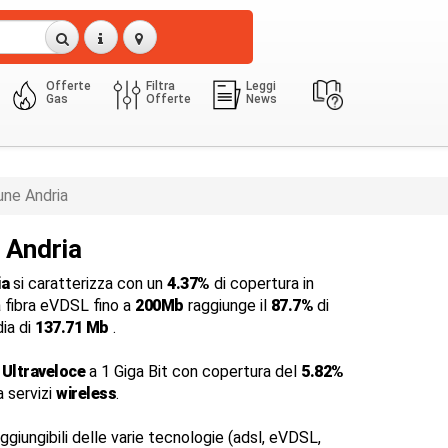
Offerte
Filtra
Leggi
Gas
Offerte
News
ne Andria
 Andria
ia
si caratterizza con un
4.37%
di copertura in
a fibra eVDSL fino a
200Mb
raggiunge il
87.7%
di
dia di
137.71 Mb
.
 Ultraveloce
a 1 Giga Bit con copertura del
5.82%
a servizi
wireless
.
ggiungibili delle varie tecnologie (adsl, eVDSL,