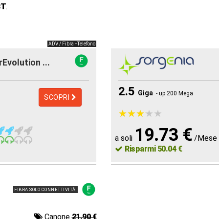
BT
.
ADV / Fibra +Telefono
rEvolution ...
2.5
Giga
- up 200 Mega
SCOPRI
★
★
★
★
★
★
★
★
★
★
19.73 €
a soli
/Mese
Risparmi 50.04 €
FIBRA SOLO CONNETTIVITÀ
Canone
21.90 €