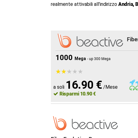
realmente attivabili all'indirizzo
Andria, 
Fibe
1000
Mega
- up 300 Mega
★
★
★
★
★
★
★
★
★
★
16.90 €
a soli
/Mese
Risparmi 10.90 €