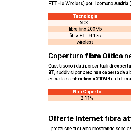
FTTH e Wireless) per il comune
Andria 
Tecnologia
ADSL
fibra fino 200Mb
fibra FTTH 1Gb
wireless
Copertura
fibra Ottica
ne
Questi sono i dati percentuali di
copertur
BT
, suddivisi per
area non coperta
da al
coperta da
fibra fino a 200MB
o da Fibr
Non Coperto
2.11%
Offerte Internet fibra a
I prezzi che ti stiamo mostrando sono c