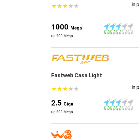
in 
★
★
★
★
★
★
★
★
★
★
1000
Mega
up 200 Mega
Fastweb Casa Light
in 
★
★
★
★
★
★
★
★
★
★
2.5
Giga
up 200 Mega