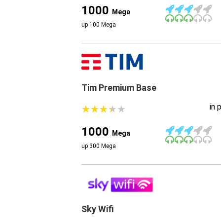
1000
Mega
up 100 Mega
Tim Premium Base
in 
★
★
★
★
★
★
★
★
★
★
1000
Mega
up 300 Mega
Sky Wifi