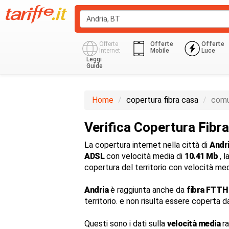
Offerte
Offerte
Offerte
Internet
Mobile
Luce
Leggi
Guide
Home
copertura fibra casa
comu
Verifica Copertura Fibra
La copertura internet nella città di
Andr
ADSL
con velocità media di
10.41 Mb
, l
copertura del territorio con velocità me
Andria
è raggiunta anche da
fibra FTTH
territorio. e non risulta essere coperta d
Questi sono i dati sulla
velocità media
ra