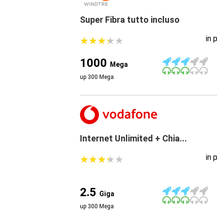
Super Fibra tutto incluso
in 
★
★
★
★
★
★
★
★
★
★
1000
Mega
up 300 Mega
Internet Unlimited + Chia...
in 
★
★
★
★
★
★
★
★
★
★
2.5
Giga
up 300 Mega