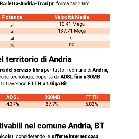
(Barletta-Andria-Trani)
in forma tabellare.
Potenza
Velocità Media
10.41 Mega
137.71 Mega
si
no
l territorio di
Andria
a del servizio fibra
per tutto il comune di
Andria,
cuna tecnologia, coperta da
ADSL fino a 30MB
,
a Ultraveloce
FTTH a 1 Giga Bit
.
ADSL
200MB
FTTH
4.37%
87.7%
5.82%
ttivabili nel comune
Andria, BT
alcolati considerando le
offerte internet casa