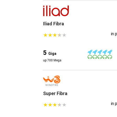
Iliad Fibra
in 
★
★
★
★
★
★
★
★
★
★
5
Giga
up 700 Mega
Super Fibra
in 
★
★
★
★
★
★
★
★
★
★