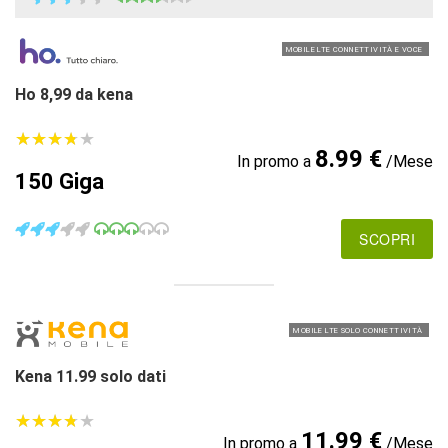
MOBILE LTE CONNETTIVITÀ E VOCE
Ho 8,99 da kena
★
★
★
★
★
★
★
★
★
★
8.99 €
In promo a
/Mese
150 Giga
SCOPRI
MOBILE LTE SOLO CONNETTIVITÀ
Kena 11.99 solo dati
★
★
★
★
★
★
★
★
★
★
11.99 €
In promo a
/Mese