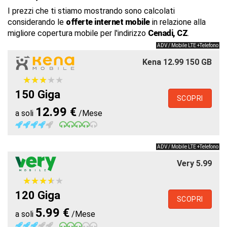
I prezzi che ti stiamo mostrando sono calcolati
considerando le
offerte internet mobile
in relazione alla
migliore copertura mobile per l'indirizzo
Cenadi, CZ
.
ADV / Mobile LTE +Telefono
Kena 12.99 150 GB
★
★
★
★
★
★
★
★
★
★
150 Giga
SCOPRI
12.99 €
a soli
/Mese
ADV / Mobile LTE +Telefono
Very 5.99
★
★
★
★
★
★
★
★
★
★
120 Giga
SCOPRI
5.99 €
a soli
/Mese