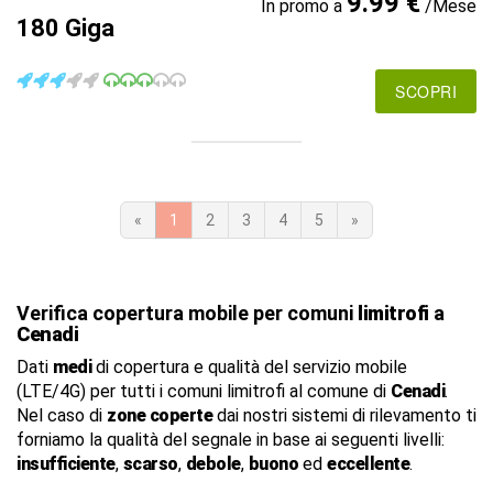
9.99 €
In promo a
/Mese
180 Giga
SCOPRI
«
1
2
3
4
5
»
Verifica copertura mobile per comuni
limitrofi
a
Cenadi
Dati
medi
di copertura e qualità del servizio mobile
(LTE/4G) per tutti i comuni limitrofi al comune di
Cenadi
.
Nel caso di
zone coperte
dai nostri sistemi di rilevamento ti
forniamo la qualità del segnale in base ai seguenti livelli:
insufficiente
,
scarso
,
debole
,
buono
ed
eccellente
.