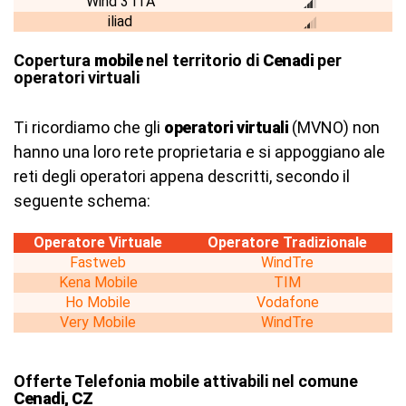
Wind 3 ITA
iliad
Copertura
mobile
nel territorio di
Cenadi
per
operatori virtuali
Ti ricordiamo che gli
operatori virtuali
(MVNO) non
hanno una loro rete proprietaria e si appoggiano ale
reti degli operatori appena descritti, secondo il
seguente schema:
Operatore Virtuale
Operatore Tradizionale
Fastweb
WindTre
Kena Mobile
TIM
Ho Mobile
Vodafone
Very Mobile
WindTre
Offerte Telefonia mobile attivabili nel comune
Cenadi, CZ