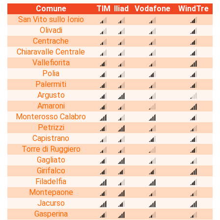
Comune
TIM
Iliad
Vodafone
WindTre
San Vito sullo Ionio
Olivadi
Centrache
Chiaravalle Centrale
Vallefiorita
Polia
Palermiti
Argusto
Amaroni
Monterosso Calabro
Petrizzi
Capistrano
Torre di Ruggiero
Gagliato
Girifalco
Filadelfia
Montepaone
Jacurso
Gasperina