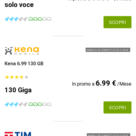
solo voce
SCOPRI
MOBILE LTE CONNETTIVITÀ E VOCE
Kena 6.99 130 GB
★
★
★
★
★
★
★
★
★
★
6.99 €
In promo a
/Mese
130 Giga
SCOPRI
MOBILE 5G CONNETTIVITÀ E VOCE