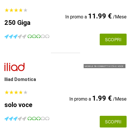
★
★
★
★
★
★
★
★
★
★
11.99 €
In promo a
/Mese
250 Giga
SCOPRI
MOBILE 5G CONNETTIVITÀ E VOCE
Iliad Domotica
★
★
★
★
★
★
★
★
★
★
1.99 €
In promo a
/Mese
solo voce
SCOPRI