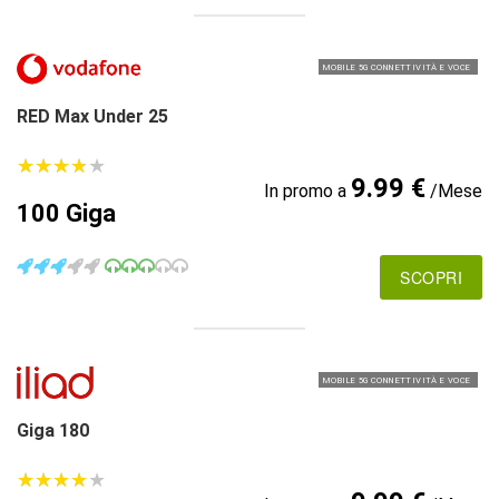
MOBILE 5G CONNETTIVITÀ E VOCE
RED Max Under 25
★
★
★
★
★
★
★
★
★
★
9.99 €
In promo a
/Mese
100 Giga
SCOPRI
MOBILE 5G CONNETTIVITÀ E VOCE
Giga 180
★
★
★
★
★
★
★
★
★
★