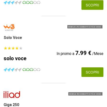
SCOPRI
MOBILE LTE CONNETTIVITÀ E VOCE
Solo Voce
★
★
★
★
★
★
★
★
★
★
7.99 €
In promo a
/Mese
solo voce
SCOPRI
MOBILE 5G CONNETTIVITÀ E VOCE
Giga 250