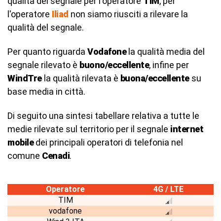
qualità del segnale per l'operatore
TIM
, per
l'operatore
Iliad
non siamo riusciti a rilevare la
qualità del segnale.
Per quanto riguarda
Vodafone
la qualità media del
segnale rilevato è
buono/eccellente
, infine per
WindTre
la qualità rilevata è
buona/eccellente
su
base media in città.
Di seguito una sintesi tabellare relativa a tutte le
medie rilevate sul territorio per il segnale
internet
mobile
dei principali operatori di telefonia nel
comune
Cenadi
.
Operatore
4G / LTE
TIM
vodafone