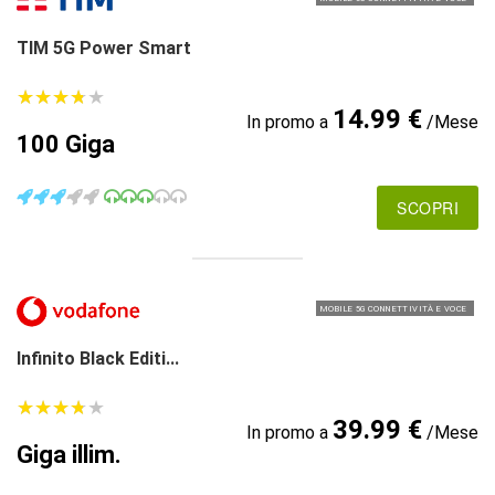
TIM 5G Power Smart
★
★
★
★
★
★
★
★
★
★
14.99 €
In promo a
/Mese
100 Giga
SCOPRI
MOBILE 5G CONNETTIVITÀ E VOCE
Infinito Black Editi...
★
★
★
★
★
★
★
★
★
★
39.99 €
In promo a
/Mese
Giga illim.