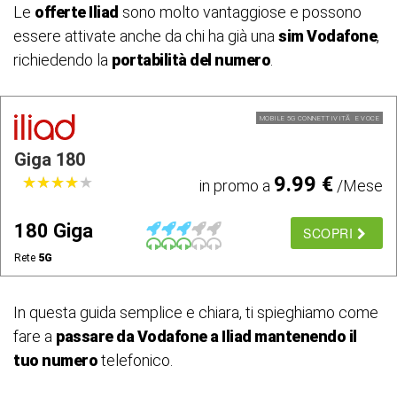
Le
offerte Iliad
sono molto vantaggiose e possono
essere attivate anche da chi ha già una
sim Vodafone
,
richiedendo la
portabilità del numero
.
MOBILE 5G CONNETTIVITÃ E VOCE
Giga 180
9.99 €
★
★
★
★
★
★
★
★
★
★
in promo a
/Mese
180 Giga
SCOPRI
Rete
5G
In questa guida semplice e chiara, ti spieghiamo come
fare a
passare da Vodafone a Iliad
mantenendo il
tuo numero
telefonico.