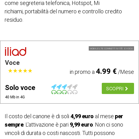
come segreteria telefonica, Hotspot, Mi
richiami, portabilità del numero e controllo credito
residuo.
MOBILE LTE CONNETTIVITÃ E VOCE
Voce
4.99 €
★
★
★
★
★
★
★
★
★
★
in promo a
/Mese
Solo voce
SCOPRI
40 Mb in 4G
Il costo del canone è di soli
4,99 euro
al mese
per
sempre
. L'attivazione è pari
9,99 euro
. Non ci sono
vincoli di durata o costi nascosti. Tutti possono