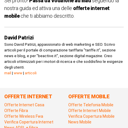
Sei pronto!
Passa da Vodafone ad Iliad
seguendo la
nostra guida
ed attiva una delle
offerte internet
mobile
che ti abbiamo descritto.
David Patrizi
Sono David Patrizi, appassionato di web marketing e SEO. Scrivo
articoli per il portale di comparazione tariffaria "tariffe.it", sezione
news e blog, e per "beactive.it", sezione digital magazine. Creo
articoli ottimizzati per i motori di ricerca e che soddisfino le esigenze
degli utenti.
mail
|
www
|
articoli
OFFERTE INTERNET
OFFERTE MOBILE
Offerte Internet Casa
Offerte Telefonia Mobile
Offerte Fibra
Offerte Internet Mobile
Offerte Wireless Fwa
Verifica Copertura Mobile
Verifica Copertura Internet
News Mobile
News ADSL e Fibra