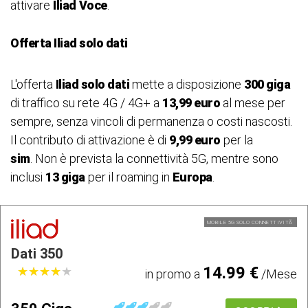
attivare
Iliad
Voce
.
Offerta Iliad solo dati
L'offerta
Iliad solo dati
mette a disposizione
300 giga
di traffico su rete 4G / 4G+ a
13,99 euro
al mese per
sempre, senza vincoli di permanenza o costi nascosti.
Il contributo di attivazione è di
9,99 euro
per la
sim
. Non è prevista la connettività 5G, mentre sono
inclusi
13 giga
per il roaming in
Europa
.
MOBILE 5G SOLO CONNETTIVITÃ
Dati 350
14.99 €
★
★
★
★
★
★
★
★
★
★
in promo a
/Mese