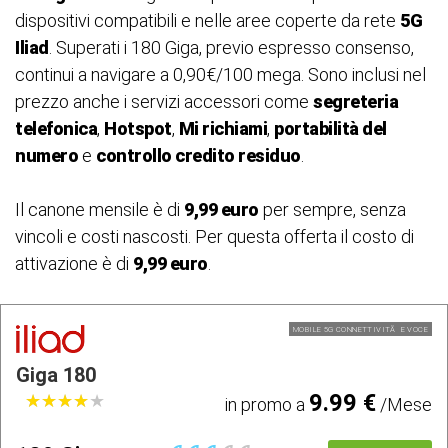
dispositivi compatibili e nelle aree coperte da rete
5G
Iliad
. Superati i 180 Giga, previo espresso consenso,
continui a navigare a 0,90€/100 mega. Sono inclusi nel
prezzo anche i servizi accessori come
segreteria
telefonica
,
Hotspot
,
Mi richiami
,
portabilità del
numero
e
controllo credito residuo
.
Il canone mensile è di
9,99 euro
per sempre, senza
vincoli e costi nascosti. Per questa offerta il costo di
attivazione è di
9,99 euro
.
MOBILE 5G CONNETTIVITÃ E VOCE
Giga 180
9.99 €
★
★
★
★
★
★
★
★
★
★
in promo a
/Mese