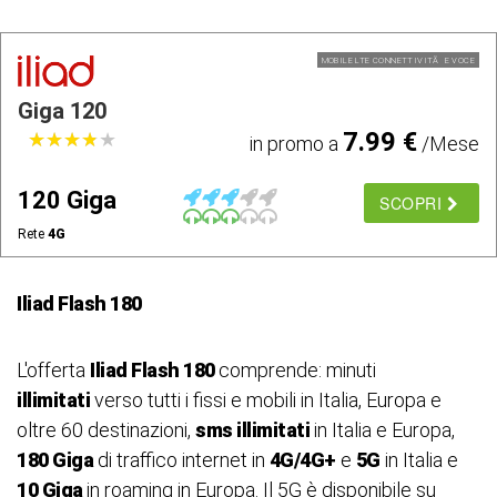
MOBILE LTE CONNETTIVITÃ E VOCE
Giga 120
7.99 €
★
★
★
★
★
★
★
★
★
★
in promo a
/Mese
120 Giga
SCOPRI
Rete
4G
Iliad Flash 180
L'offerta
Iliad Flash 180
comprende: minuti
illimitati
verso tutti i fissi e mobili in Italia, Europa e
oltre 60 destinazioni,
sms illimitati
in Italia e Europa,
180 Giga
di traffico internet in
4G/4G+
e
5G
in Italia e
10 Giga
in roaming in Europa. Il 5G è disponibile su