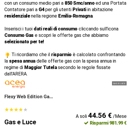
con un consumo medio pari a
850 Smc/anno
ed una Portata
Contatore pari a
G4
per gli utenti
Privati
in abitazione
residenziale
nella regione
Emilia-Romagna
.
Inserisci i tuoi
dati reali di consumo
cliccando sull'icona
Consumo Gas
e scopri le offerte gas che abbiamo
selezionato per te!
Ti ricordiamo che il
risparmio
è calcolato confrontando
la
spesa annua
delle offerte gas con la spesa annua in
regime di
Maggior Tutela
secondo le regole fissate
dall'ARERA.
GAS E LUCE
Flexy Web Edition Ga...
★
★
★
★
★
★
★
★
★
★
44.56 €
A soli
/Mese
Gas e Luce
Risparmi 981.99 €