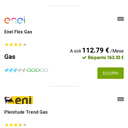
GAS
Enel Flex Gas
★
★
★
★
★
★
★
★
★
★
112.79 €
A soli
/Mese
Gas
Risparmi 163.33 €
SCOPRI
GAS
Plenitude Trend Gas
★
★
★
★
★
★
★
★
★
★