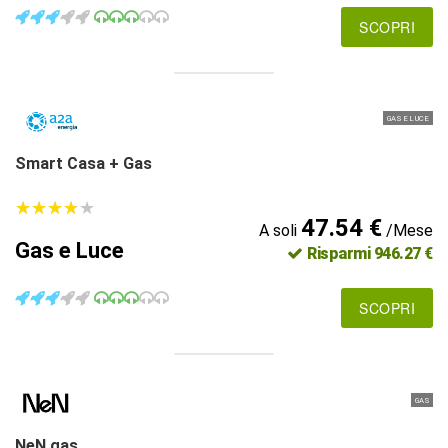
SCOPRI
GAS E LUCE
Smart Casa + Gas
★
★
★
★
★
★
★
★
★
★
47.54 €
A soli
/Mese
Gas e Luce
Risparmi 946.27 €
SCOPRI
GAS
NeN gas