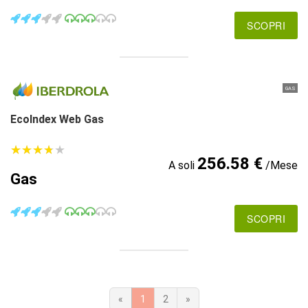
SCOPRI
GAS
EcoIndex Web Gas
★
★
★
★
★
★
★
★
★
★
256.58 €
A soli
/Mese
Gas
SCOPRI
«
1
2
»