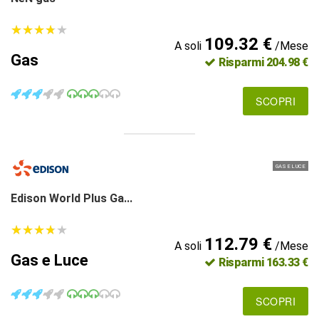
★
★
★
★
★
★
★
★
★
★
109.32 €
A soli
/Mese
Gas
Risparmi 204.98 €
SCOPRI
GAS E LUCE
Edison World Plus Ga...
★
★
★
★
★
★
★
★
★
★
112.79 €
A soli
/Mese
Gas e Luce
Risparmi 163.33 €
SCOPRI