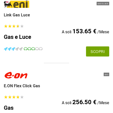
GAS E LUCE
Link Gas Luce
★
★
★
★
★
★
★
★
★
★
153.65 €
A soli
/Mese
Gas e Luce
SCOPRI
GAS
E.ON Flex Click Gas
★
★
★
★
★
★
★
★
★
★
256.50 €
A soli
/Mese
Gas