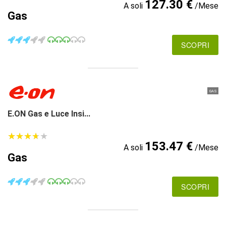
127.30 €
A soli
/Mese
Gas
SCOPRI
GAS
E.ON Gas e Luce Insi...
★
★
★
★
★
★
★
★
★
★
153.47 €
A soli
/Mese
Gas
SCOPRI