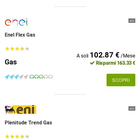
GAS
Enel Flex Gas
★
★
★
★
★
★
★
★
★
★
102.87 €
A soli
/Mese
Gas
Risparmi 163.33 €
SCOPRI
GAS
Plenitude Trend Gas
★
★
★
★
★
★
★
★
★
★