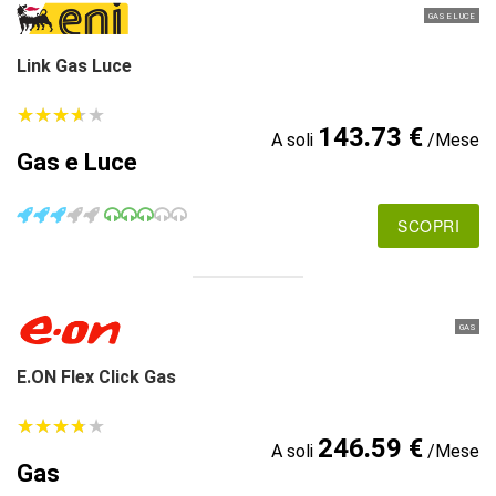
GAS E LUCE
Link Gas Luce
★
★
★
★
★
★
★
★
★
★
143.73 €
A soli
/Mese
Gas e Luce
SCOPRI
GAS
E.ON Flex Click Gas
★
★
★
★
★
★
★
★
★
★
246.59 €
A soli
/Mese
Gas