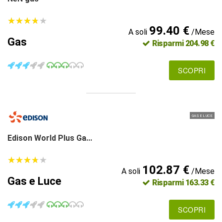
★
★
★
★
★
★
★
★
★
★
99.40 €
A soli
/Mese
Gas
Risparmi 204.98 €
SCOPRI
GAS E LUCE
Edison World Plus Ga...
★
★
★
★
★
★
★
★
★
★
102.87 €
A soli
/Mese
Gas e Luce
Risparmi 163.33 €
SCOPRI