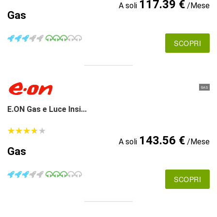
117.39 €
A soli
/Mese
Gas
SCOPRI
GAS
E.ON Gas e Luce Insi...
★
★
★
★
★
★
★
★
★
★
143.56 €
A soli
/Mese
Gas
SCOPRI