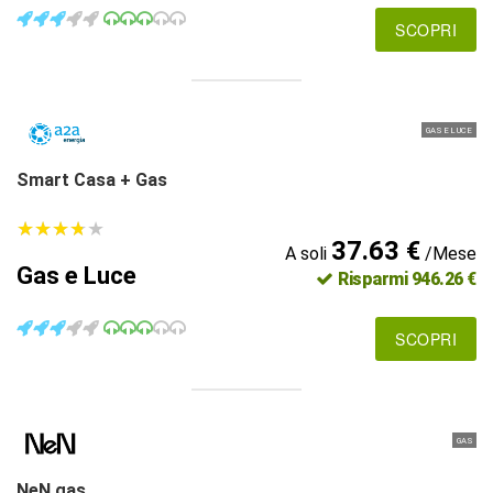
SCOPRI
GAS E LUCE
Smart Casa + Gas
★
★
★
★
★
★
★
★
★
★
37.63 €
A soli
/Mese
Gas e Luce
Risparmi 946.26 €
SCOPRI
GAS
NeN gas