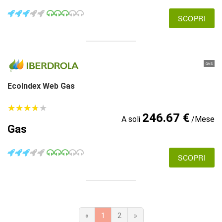
SCOPRI
GAS
EcoIndex Web Gas
★
★
★
★
★
★
★
★
★
★
246.67 €
A soli
/Mese
Gas
SCOPRI
«
1
2
»