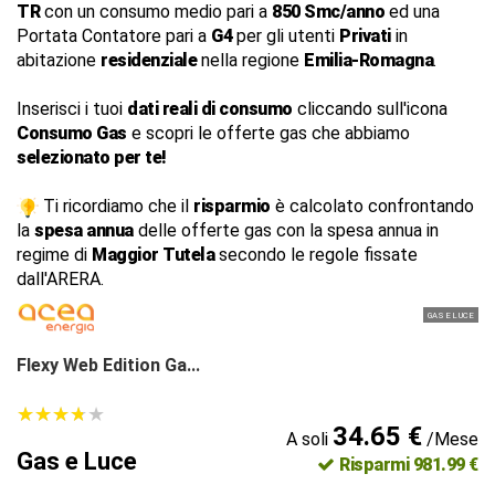
TR
con un consumo medio pari a
850 Smc/anno
ed una
Portata Contatore pari a
G4
per gli utenti
Privati
in
abitazione
residenziale
nella regione
Emilia-Romagna
.
Inserisci i tuoi
dati reali di consumo
cliccando sull'icona
Consumo Gas
e scopri le offerte gas che abbiamo
selezionato per te!
Ti ricordiamo che il
risparmio
è calcolato confrontando
la
spesa annua
delle offerte gas con la spesa annua in
regime di
Maggior Tutela
secondo le regole fissate
dall'ARERA.
GAS E LUCE
Flexy Web Edition Ga...
★
★
★
★
★
★
★
★
★
★
34.65 €
A soli
/Mese
Gas e Luce
Risparmi 981.99 €