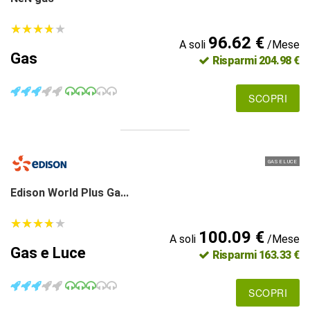
★
★
★
★
★
★
★
★
★
★
96.62 €
A soli
/Mese
Gas
Risparmi 204.98 €
SCOPRI
GAS E LUCE
Edison World Plus Ga...
★
★
★
★
★
★
★
★
★
★
100.09 €
A soli
/Mese
Gas e Luce
Risparmi 163.33 €
SCOPRI