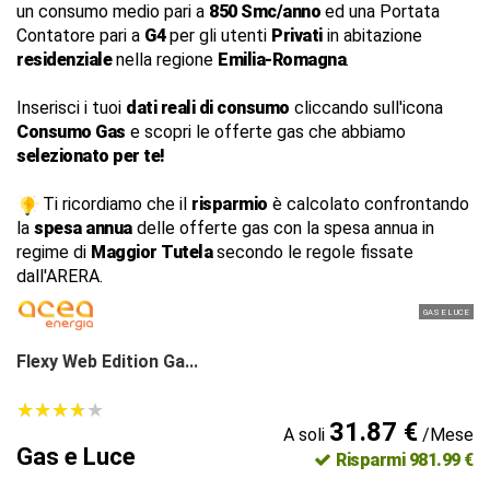
un consumo medio pari a
850 Smc/anno
ed una Portata
Contatore pari a
G4
per gli utenti
Privati
in abitazione
residenziale
nella regione
Emilia-Romagna
.
Inserisci i tuoi
dati reali di consumo
cliccando sull'icona
Consumo Gas
e scopri le offerte gas che abbiamo
selezionato per te!
Ti ricordiamo che il
risparmio
è calcolato confrontando
la
spesa annua
delle offerte gas con la spesa annua in
regime di
Maggior Tutela
secondo le regole fissate
dall'ARERA.
GAS E LUCE
Flexy Web Edition Ga...
★
★
★
★
★
★
★
★
★
★
31.87 €
A soli
/Mese
Gas e Luce
Risparmi 981.99 €