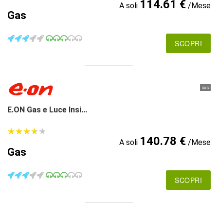
114.61 €
A soli
/Mese
Gas
SCOPRI
GAS
E.ON Gas e Luce Insi...
★
★
★
★
★
★
★
★
★
★
140.78 €
A soli
/Mese
Gas
SCOPRI