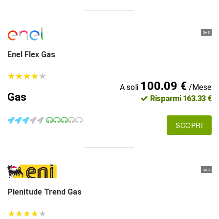
GAS
Enel Flex Gas
★
★
★
★
★
★
★
★
★
★
100.09 €
A soli
/Mese
Gas
Risparmi 163.33 €
SCOPRI
GAS
Plenitude Trend Gas
★
★
★
★
★
★
★
★
★
★