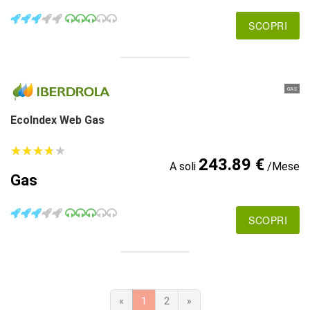
SCOPRI
GAS
EcoIndex Web Gas
★
★
★
★
★
★
★
★
★
★
243.89 €
A soli
/Mese
Gas
SCOPRI
«
1
2
»