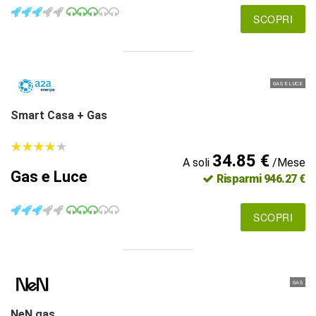
SCOPRI
GAS E LUCE
Smart Casa + Gas
★
★
★
★
★
★
★
★
★
★
34.85 €
A soli
/Mese
Gas e Luce
Risparmi 946.27 €
SCOPRI
GAS
NeN gas