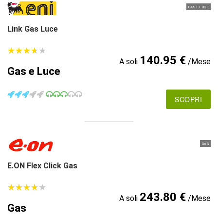
GAS E LUCE
Link Gas Luce
★
★
★
★
★
★
★
★
★
★
140.95 €
A soli
/Mese
Gas e Luce
SCOPRI
GAS
E.ON Flex Click Gas
★
★
★
★
★
★
★
★
★
★
243.80 €
A soli
/Mese
Gas