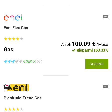
GAS
Enel Flex Gas
★
★
★
★
★
★
★
★
★
★
100.09 €
A soli
/Mese
Gas
Risparmi 163.33 €
SCOPRI
GAS
Plenitude Trend Gas
★
★
★
★
★
★
★
★
★
★