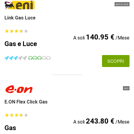
GAS E LUCE
Link Gas Luce
★
★
★
★
★
★
★
★
★
★
140.95 €
A soli
/Mese
Gas e Luce
SCOPRI
GAS
E.ON Flex Click Gas
★
★
★
★
★
★
★
★
★
★
243.80 €
A soli
/Mese
Gas