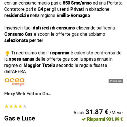
con un consumo medio pari a
850 Smc/anno
ed una Portata
Contatore pari a
G4
per gli utenti
Privati
in abitazione
residenziale
nella regione
Emilia-Romagna
.
Inserisci i tuoi
dati reali di consumo
cliccando sull'icona
Consumo Gas
e scopri le offerte gas che abbiamo
selezionato per te!
Ti ricordiamo che il
risparmio
è calcolato confrontando
la
spesa annua
delle offerte gas con la spesa annua in
regime di
Maggior Tutela
secondo le regole fissate
dall'ARERA.
GAS E LUCE
Flexy Web Edition Ga...
★
★
★
★
★
★
★
★
★
★
31.87 €
A soli
/Mese
Gas e Luce
Risparmi 981.99 €