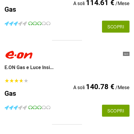
114.61 €
A soli
/Mese
Gas
SCOPRI
GAS
E.ON Gas e Luce Insi...
★
★
★
★
★
★
★
★
★
★
140.78 €
A soli
/Mese
Gas
SCOPRI