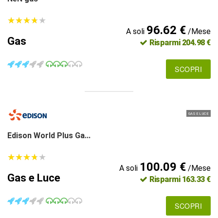
★
★
★
★
★
★
★
★
★
★
96.62 €
A soli
/Mese
Gas
Risparmi 204.98 €
SCOPRI
GAS E LUCE
Edison World Plus Ga...
★
★
★
★
★
★
★
★
★
★
100.09 €
A soli
/Mese
Gas e Luce
Risparmi 163.33 €
SCOPRI