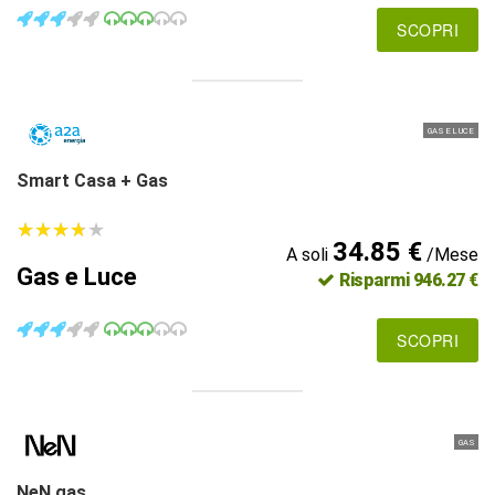
SCOPRI
GAS E LUCE
Smart Casa + Gas
★
★
★
★
★
★
★
★
★
★
34.85 €
A soli
/Mese
Gas e Luce
Risparmi 946.27 €
SCOPRI
GAS
NeN gas