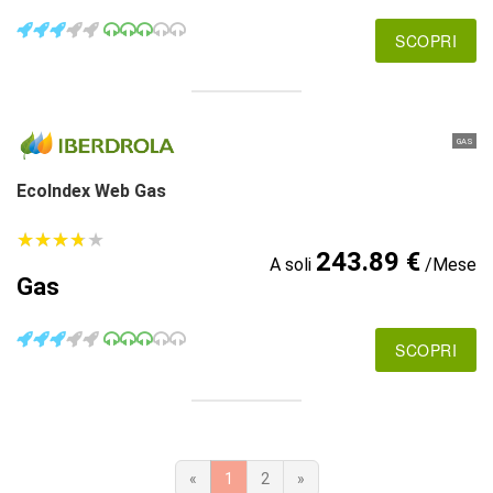
SCOPRI
GAS
EcoIndex Web Gas
★
★
★
★
★
★
★
★
★
★
243.89 €
A soli
/Mese
Gas
SCOPRI
«
1
2
»