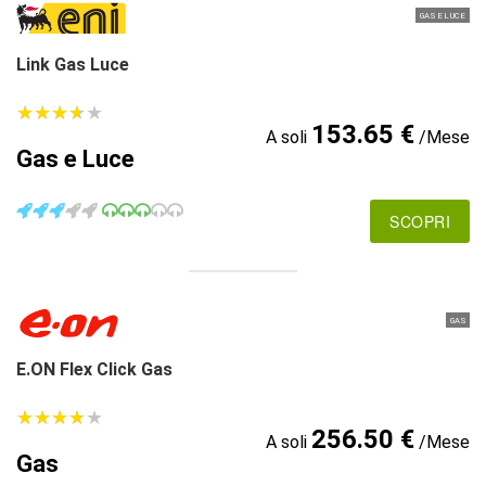
GAS E LUCE
Link Gas Luce
★
★
★
★
★
★
★
★
★
★
153.65 €
A soli
/Mese
Gas e Luce
SCOPRI
GAS
E.ON Flex Click Gas
★
★
★
★
★
★
★
★
★
★
256.50 €
A soli
/Mese
Gas