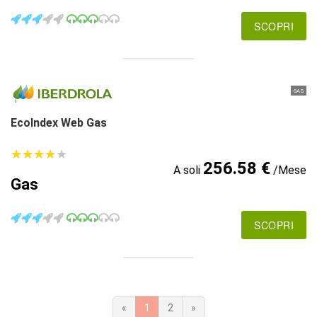
SCOPRI
GAS
EcoIndex Web Gas
★
★
★
★
★
★
★
★
★
★
256.58 €
A soli
/Mese
Gas
SCOPRI
«
1
2
»