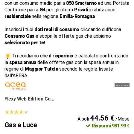
con un consumo medio pari a
850 Smc/anno
ed una Portata
Contatore pari a
G4
per gli utenti
Privati
in abitazione
residenziale
nella regione
Emilia-Romagna
.
Inserisci i tuoi
dati reali di consumo
cliccando sull'icona
Consumo Gas
e scopri le offerte gas che abbiamo
selezionato per te!
Ti ricordiamo che il
risparmio
è calcolato confrontando
la
spesa annua
delle offerte gas con la spesa annua in
regime di
Maggior Tutela
secondo le regole fissate
dall'ARERA.
GAS E LUCE
Flexy Web Edition Ga...
★
★
★
★
★
★
★
★
★
★
44.56 €
A soli
/Mese
Gas e Luce
Risparmi 981.99 €