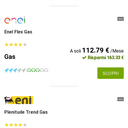
GAS
Enel Flex Gas
★
★
★
★
★
★
★
★
★
★
112.79 €
A soli
/Mese
Gas
Risparmi 163.33 €
SCOPRI
GAS
Plenitude Trend Gas
★
★
★
★
★
★
★
★
★
★