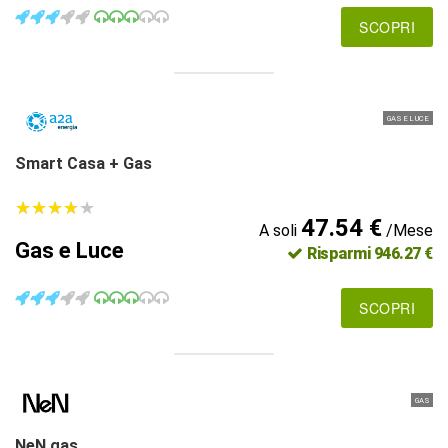
SCOPRI
GAS E LUCE
Smart Casa + Gas
★
★
★
★
★
★
★
★
★
★
47.54 €
A soli
/Mese
Gas e Luce
Risparmi 946.27 €
SCOPRI
GAS
NeN gas