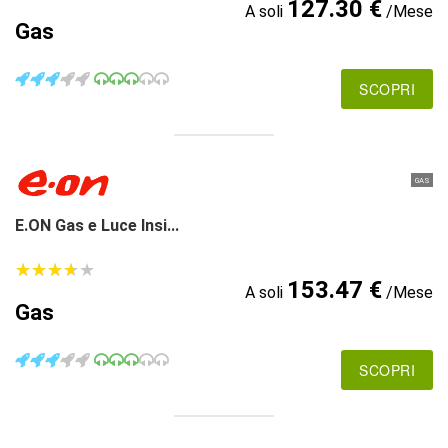
127.30 €
A soli
/Mese
Gas
SCOPRI
GAS
E.ON Gas e Luce Insi...
★
★
★
★
★
★
★
★
★
★
153.47 €
A soli
/Mese
Gas
SCOPRI