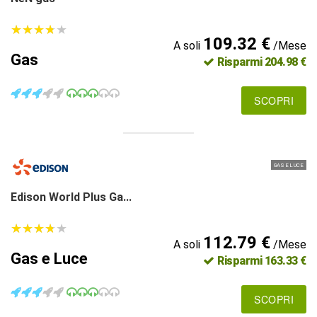
★
★
★
★
★
★
★
★
★
★
109.32 €
A soli
/Mese
Gas
Risparmi 204.98 €
SCOPRI
GAS E LUCE
Edison World Plus Ga...
★
★
★
★
★
★
★
★
★
★
112.79 €
A soli
/Mese
Gas e Luce
Risparmi 163.33 €
SCOPRI