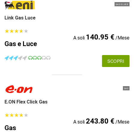
GAS E LUCE
Link Gas Luce
★
★
★
★
★
★
★
★
★
★
140.95 €
A soli
/Mese
Gas e Luce
SCOPRI
GAS
E.ON Flex Click Gas
★
★
★
★
★
★
★
★
★
★
243.80 €
A soli
/Mese
Gas