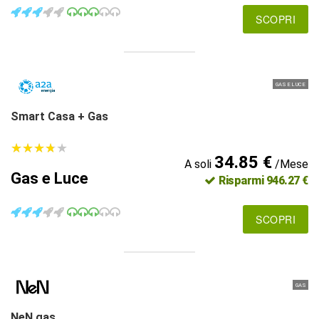
SCOPRI
GAS E LUCE
Smart Casa + Gas
★
★
★
★
★
★
★
★
★
★
34.85 €
A soli
/Mese
Gas e Luce
Risparmi 946.27 €
SCOPRI
GAS
NeN gas