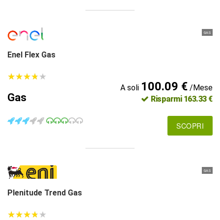
GAS
Enel Flex Gas
★
★
★
★
★
★
★
★
★
★
100.09 €
A soli
/Mese
Gas
Risparmi 163.33 €
SCOPRI
GAS
Plenitude Trend Gas
★
★
★
★
★
★
★
★
★
★