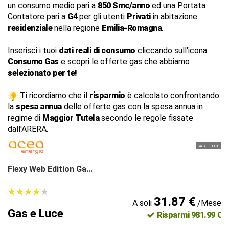
un consumo medio pari a
850 Smc/anno
ed una Portata
Contatore pari a
G4
per gli utenti
Privati
in abitazione
residenziale
nella regione
Emilia-Romagna
.
Inserisci i tuoi
dati reali di consumo
cliccando sull'icona
Consumo Gas
e scopri le offerte gas che abbiamo
selezionato per te!
Ti ricordiamo che il
risparmio
è calcolato confrontando
la
spesa annua
delle offerte gas con la spesa annua in
regime di
Maggior Tutela
secondo le regole fissate
dall'ARERA.
GAS E LUCE
Flexy Web Edition Ga...
★
★
★
★
★
★
★
★
★
★
31.87 €
A soli
/Mese
Gas e Luce
Risparmi 981.99 €