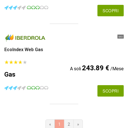
SCOPRI
GAS
EcoIndex Web Gas
★
★
★
★
★
★
★
★
★
★
243.89 €
A soli
/Mese
Gas
SCOPRI
«
1
2
»