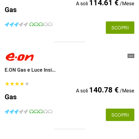
114.61 €
A soli
/Mese
Gas
SCOPRI
GAS
E.ON Gas e Luce Insi...
★
★
★
★
★
★
★
★
★
★
140.78 €
A soli
/Mese
Gas
SCOPRI