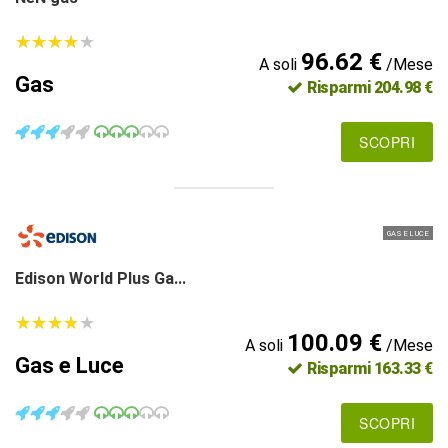
★
★
★
★
★
★
★
★
★
★
96.62 €
A soli
/Mese
Gas
Risparmi 204.98 €
SCOPRI
GAS E LUCE
Edison World Plus Ga...
★
★
★
★
★
★
★
★
★
★
100.09 €
A soli
/Mese
Gas e Luce
Risparmi 163.33 €
SCOPRI