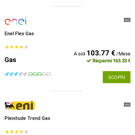
GAS
Enel Flex Gas
★
★
★
★
★
★
★
★
★
★
103.77 €
A soli
/Mese
Gas
Risparmi 163.33 €
SCOPRI
GAS
Plenitude Trend Gas
★
★
★
★
★
★
★
★
★
★