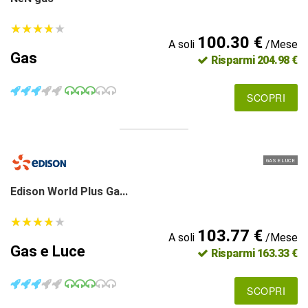
★
★
★
★
★
★
★
★
★
★
100.30 €
A soli
/Mese
Gas
Risparmi 204.98 €
SCOPRI
GAS E LUCE
Edison World Plus Ga...
★
★
★
★
★
★
★
★
★
★
103.77 €
A soli
/Mese
Gas e Luce
Risparmi 163.33 €
SCOPRI