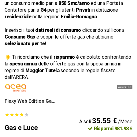
un consumo medio pari a
850 Smc/anno
ed una Portata
Contatore pari a
G4
per gli utenti
Privati
in abitazione
residenziale
nella regione
Emilia-Romagna
.
Inserisci i tuoi
dati reali di consumo
cliccando sull'icona
Consumo Gas
e scopri le offerte gas che abbiamo
selezionato per te!
Ti ricordiamo che il
risparmio
è calcolato confrontando
la
spesa annua
delle offerte gas con la spesa annua in
regime di
Maggior Tutela
secondo le regole fissate
dall'ARERA.
GAS E LUCE
Flexy Web Edition Ga...
★
★
★
★
★
★
★
★
★
★
35.55 €
A soli
/Mese
Gas e Luce
Risparmi 981.98 €