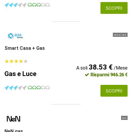
SCOPRI
GAS E LUCE
Smart Casa + Gas
★
★
★
★
★
★
★
★
★
★
38.53 €
A soli
/Mese
Gas e Luce
Risparmi 946.26 €
SCOPRI
GAS
NeN gas