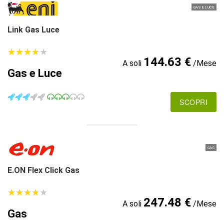
GAS E LUCE
Link Gas Luce
★
★
★
★
★
★
★
★
★
★
144.63 €
A soli
/Mese
Gas e Luce
SCOPRI
GAS
E.ON Flex Click Gas
★
★
★
★
★
★
★
★
★
★
247.48 €
A soli
/Mese
Gas