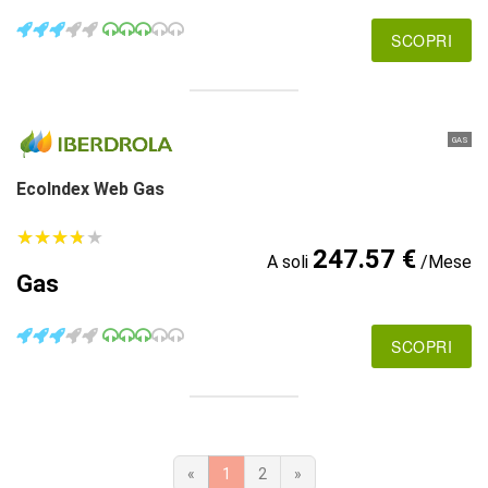
SCOPRI
GAS
EcoIndex Web Gas
★
★
★
★
★
★
★
★
★
★
247.57 €
A soli
/Mese
Gas
SCOPRI
«
1
2
»