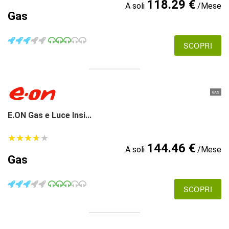
118.29 €
A soli
/Mese
Gas
SCOPRI
GAS
E.ON Gas e Luce Insi...
★
★
★
★
★
★
★
★
★
★
144.46 €
A soli
/Mese
Gas
SCOPRI