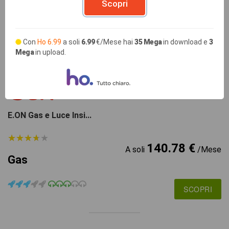
114.61 €
Scopri
A soli
/Mese
Gas
Con
Ho 6.99
a soli
6.99
€/Mese hai
35 Mega
in download e
3
SCOPRI
Mega
in upload.
GAS
E.ON Gas e Luce Insi...
★
★
★
★
★
★
★
★
★
★
140.78 €
A soli
/Mese
Gas
SCOPRI