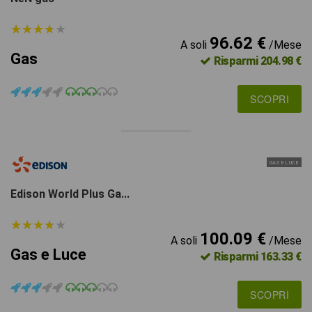
★
★
★
★
★
★
★
★
★
★
96.62 €
A soli
/Mese
Gas
Risparmi 204.98 €
SCOPRI
GAS E LUCE
Edison World Plus Ga...
★
★
★
★
★
★
★
★
★
★
100.09 €
A soli
/Mese
Gas e Luce
Risparmi 163.33 €
SCOPRI