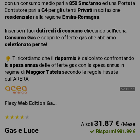
con un consumo medio pari a
850 Smc/anno
ed una Portata
Contatore pari a
G4
per gli utenti
Privati
in abitazione
residenziale
nella regione
Emilia-Romagna
.
Inserisci i tuoi
dati reali di consumo
cliccando sull'icona
Consumo Gas
e scopri le offerte gas che abbiamo
selezionato per te!
Ti ricordiamo che il
risparmio
è calcolato confrontando
la
spesa annua
delle offerte gas con la spesa annua in
regime di
Maggior Tutela
secondo le regole fissate
dall'ARERA.
GAS E LUCE
Flexy Web Edition Ga...
★
★
★
★
★
★
★
★
★
★
31.87 €
A soli
/Mese
Gas e Luce
Risparmi 981.99 €