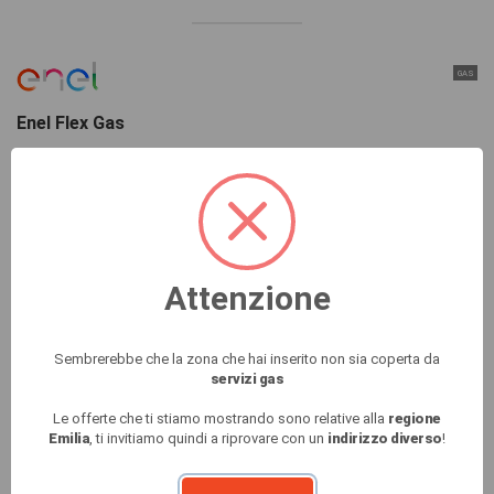
GAS
Enel Flex Gas
★
★
★
★
★
★
★
★
★
★
100.09 €
A soli
/Mese
Gas
Risparmi 163.33 €
SCOPRI
Attenzione
Sembrerebbe che la zona che hai inserito non sia coperta da
servizi gas
GAS
Le offerte che ti stiamo mostrando sono relative alla
regione
Plenitude Trend Gas
Emilia
, ti invitiamo quindi a riprovare con un
indirizzo diverso
!
★
★
★
★
★
★
★
★
★
★