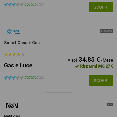
SCOPRI
GAS E LUCE
Smart Casa + Gas
★
★
★
★
★
★
★
★
★
★
34.85 €
A soli
/Mese
Gas e Luce
Risparmi 946.27 €
SCOPRI
GAS
NeN gas