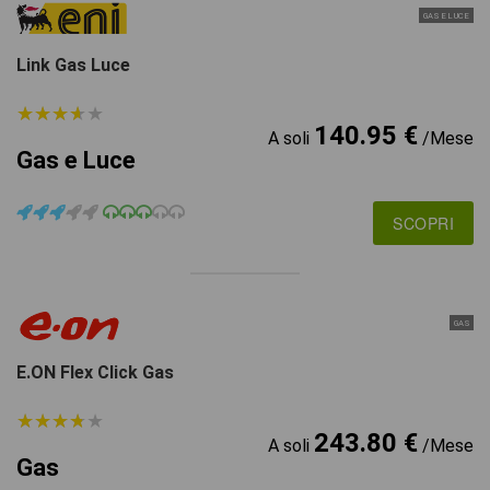
GAS E LUCE
Link Gas Luce
★
★
★
★
★
★
★
★
★
★
140.95 €
A soli
/Mese
Gas e Luce
SCOPRI
GAS
E.ON Flex Click Gas
★
★
★
★
★
★
★
★
★
★
243.80 €
A soli
/Mese
Gas