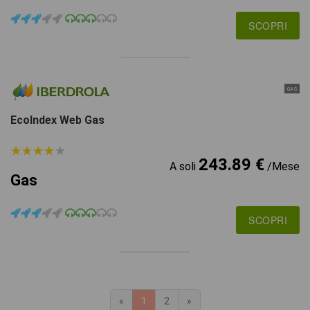
SCOPRI
GAS
EcoIndex Web Gas
★
★
★
★
★
★
★
★
★
★
243.89 €
A soli
/Mese
Gas
SCOPRI
«
1
2
»