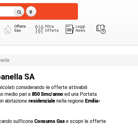
Offerte
Filtra
Leggi
Gas
Offerte
News
ella
anella SA
colati considerando le offerte attivabili
o medio pari a
850 Smc/anno
ed una Portata
in abitazione
residenziale
nella regione
Emilia-
cando sull'icona
Consumo Gas
e scopri le offerte