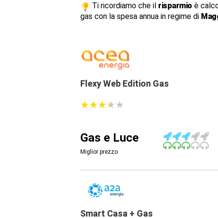
Ti ricordiamo che il
risparmio
è calco
gas con la spesa annua in regime di
Magg
Flexy Web Edition Gas
★
★
★
★
★
★
★
★
★
★
Gas e Luce
Miglior prezzo
Smart Casa + Gas