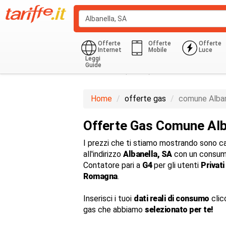
Offerte
Offerte
Offerte
Internet
Mobile
Luce
Leggi
Guide
Domestico (G1-G6)
850.0 Kwh
Home
offerte gas
comune Alban
Offerte Gas Comune Alb
I prezzi che ti stiamo mostrando sono cal
all'indirizzo
Albanella, SA
con un consum
Contatore pari a
G4
per gli utenti
Privati
Romagna
.
Inserisci i tuoi
dati reali di consumo
clic
gas che abbiamo
selezionato per te!