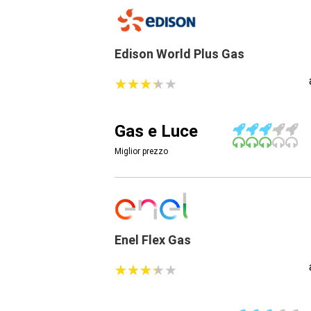
Edison World Plus Gas
★
★
★
★
★
★
★
★
★
★
Gas e Luce
Miglior prezzo
Enel Flex Gas
★
★
★
★
★
★
★
★
★
★