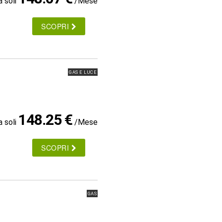
a soli
/Mese
SCOPRI
GAS E LUCE
148.25 €
a soli
/Mese
SCOPRI
GAS