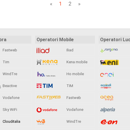
«
1
2
»
bra
Operatori Mobile
Operatori Lu
Fastweb
Iliad
Tim
Kena mobile
WindTre
Ho mobile
Beactive
TIM
Vodafone
Fastweb
Sky WiFi
Vodafone
Clouditalia
WindTre