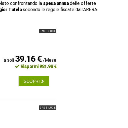
lato confrontando la
spesa annua
delle offerte
ior Tutela
secondo le regole fissate dall'ARERA.
GAS E LUCE
39.16 €
a soli
/Mese
Risparmi 981.98 €
SCOPRI
GAS E LUCE