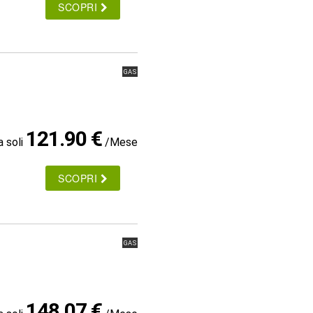
SCOPRI
GAS
121.90 €
a soli
/Mese
SCOPRI
GAS
148.07 €