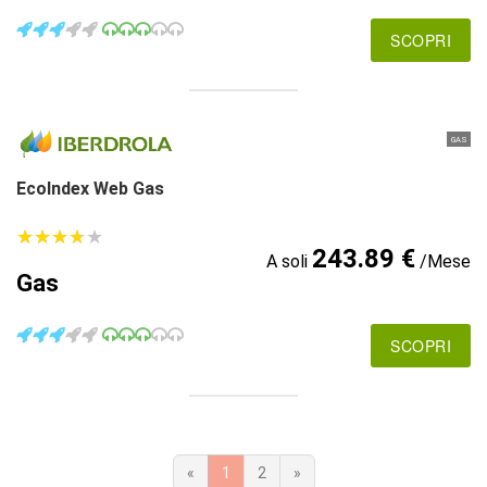
SCOPRI
GAS
EcoIndex Web Gas
★
★
★
★
★
★
★
★
★
★
243.89 €
A soli
/Mese
Gas
SCOPRI
«
1
2
»