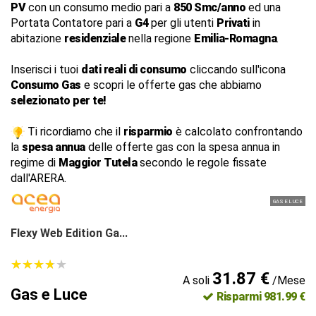
PV
con un consumo medio pari a
850 Smc/anno
ed una
Portata Contatore pari a
G4
per gli utenti
Privati
in
abitazione
residenziale
nella regione
Emilia-Romagna
.
Inserisci i tuoi
dati reali di consumo
cliccando sull'icona
Consumo Gas
e scopri le offerte gas che abbiamo
selezionato per te!
Ti ricordiamo che il
risparmio
è calcolato confrontando
la
spesa annua
delle offerte gas con la spesa annua in
regime di
Maggior Tutela
secondo le regole fissate
dall'ARERA.
GAS E LUCE
Flexy Web Edition Ga...
★
★
★
★
★
★
★
★
★
★
31.87 €
A soli
/Mese
Gas e Luce
Risparmi 981.99 €