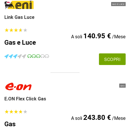
GAS E LUCE
Link Gas Luce
★
★
★
★
★
★
★
★
★
★
140.95 €
A soli
/Mese
Gas e Luce
SCOPRI
GAS
E.ON Flex Click Gas
★
★
★
★
★
★
★
★
★
★
243.80 €
A soli
/Mese
Gas