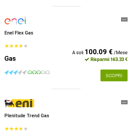
GAS
Enel Flex Gas
★
★
★
★
★
★
★
★
★
★
100.09 €
A soli
/Mese
Gas
Risparmi 163.33 €
SCOPRI
GAS
Plenitude Trend Gas
★
★
★
★
★
★
★
★
★
★