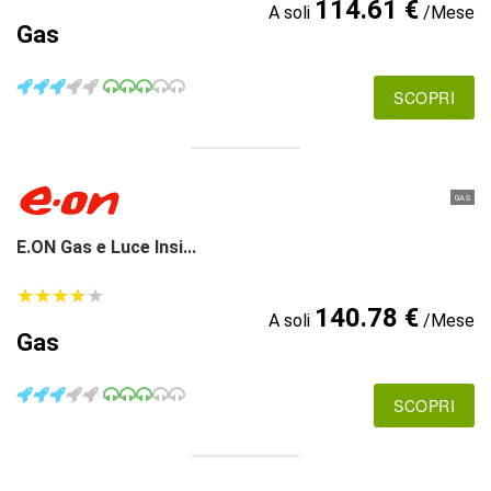
114.61 €
A soli
/Mese
Gas
SCOPRI
GAS
E.ON Gas e Luce Insi...
★
★
★
★
★
★
★
★
★
★
140.78 €
A soli
/Mese
Gas
SCOPRI