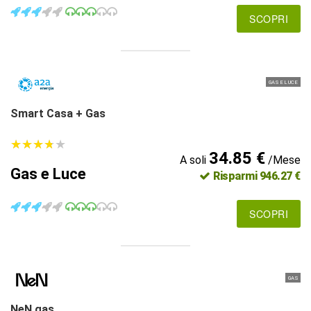
SCOPRI
GAS E LUCE
Smart Casa + Gas
★
★
★
★
★
★
★
★
★
★
34.85 €
A soli
/Mese
Gas e Luce
Risparmi 946.27 €
SCOPRI
GAS
NeN gas