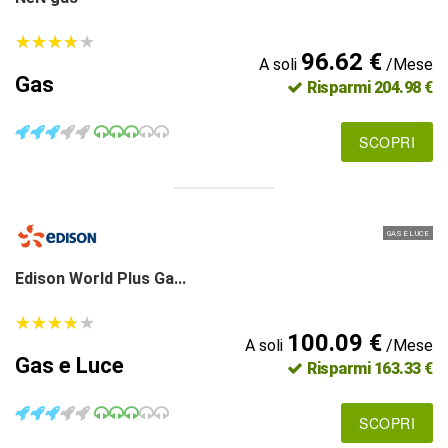
★
★
★
★
★
★
★
★
★
★
96.62 €
A soli
/Mese
Gas
Risparmi 204.98 €
SCOPRI
GAS E LUCE
Edison World Plus Ga...
★
★
★
★
★
★
★
★
★
★
100.09 €
A soli
/Mese
Gas e Luce
Risparmi 163.33 €
SCOPRI