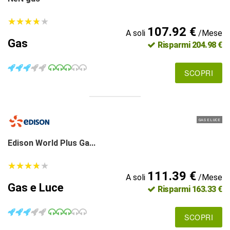
★
★
★
★
★
★
★
★
★
★
107.92 €
A soli
/Mese
Gas
Risparmi 204.98 €
SCOPRI
GAS E LUCE
Edison World Plus Ga...
★
★
★
★
★
★
★
★
★
★
111.39 €
A soli
/Mese
Gas e Luce
Risparmi 163.33 €
SCOPRI