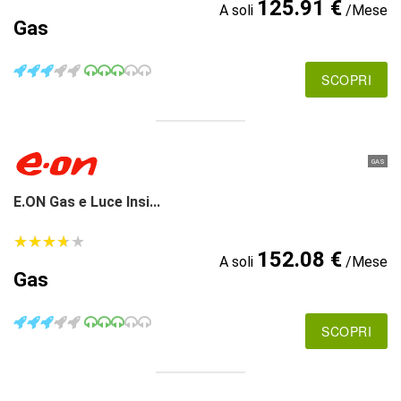
125.91 €
A soli
/Mese
Gas
SCOPRI
GAS
E.ON Gas e Luce Insi...
★
★
★
★
★
★
★
★
★
★
152.08 €
A soli
/Mese
Gas
SCOPRI