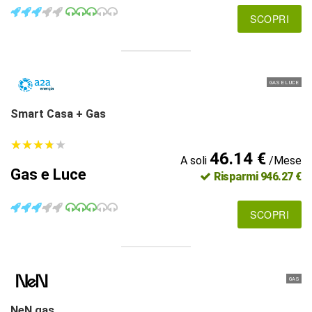
SCOPRI
GAS E LUCE
Smart Casa + Gas
★
★
★
★
★
★
★
★
★
★
46.14 €
A soli
/Mese
Gas e Luce
Risparmi 946.27 €
SCOPRI
GAS
NeN gas