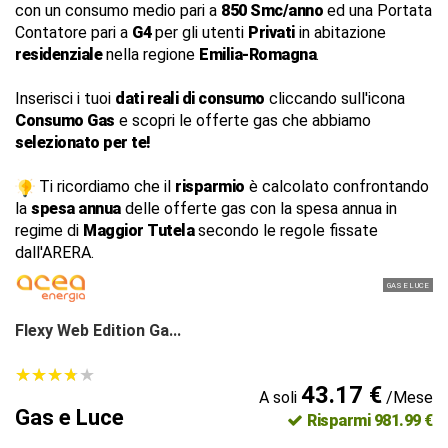
con un consumo medio pari a
850 Smc/anno
ed una Portata
Contatore pari a
G4
per gli utenti
Privati
in abitazione
residenziale
nella regione
Emilia-Romagna
.
Inserisci i tuoi
dati reali di consumo
cliccando sull'icona
Consumo Gas
e scopri le offerte gas che abbiamo
selezionato per te!
Ti ricordiamo che il
risparmio
è calcolato confrontando
la
spesa annua
delle offerte gas con la spesa annua in
regime di
Maggior Tutela
secondo le regole fissate
dall'ARERA.
GAS E LUCE
Flexy Web Edition Ga...
★
★
★
★
★
★
★
★
★
★
43.17 €
A soli
/Mese
Gas e Luce
Risparmi 981.99 €