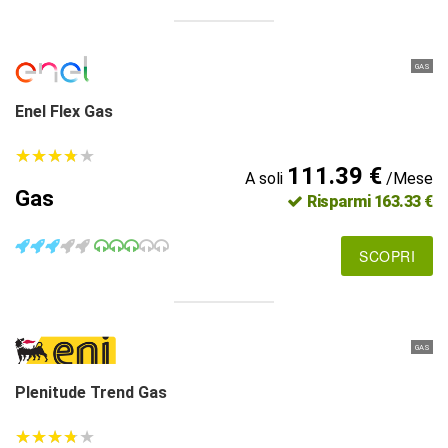
GAS
Enel Flex Gas
★
★
★
★
★
★
★
★
★
★
111.39 €
A soli
/Mese
Gas
Risparmi 163.33 €
SCOPRI
GAS
Plenitude Trend Gas
★
★
★
★
★
★
★
★
★
★