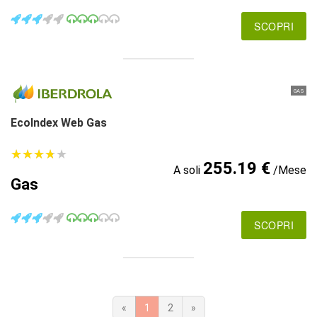
SCOPRI
GAS
EcoIndex Web Gas
★
★
★
★
★
★
★
★
★
★
255.19 €
A soli
/Mese
Gas
SCOPRI
«
1
2
»