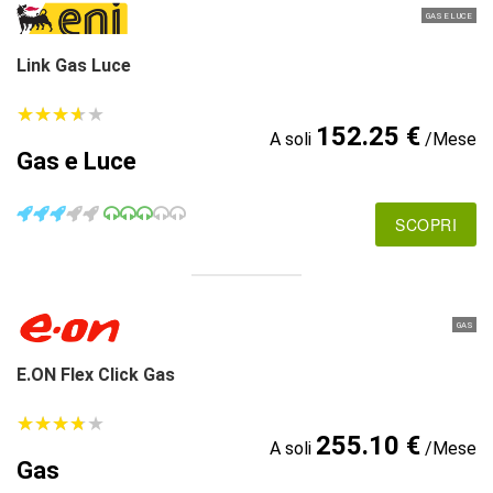
GAS E LUCE
Link Gas Luce
★
★
★
★
★
★
★
★
★
★
152.25 €
A soli
/Mese
Gas e Luce
SCOPRI
GAS
E.ON Flex Click Gas
★
★
★
★
★
★
★
★
★
★
255.10 €
A soli
/Mese
Gas