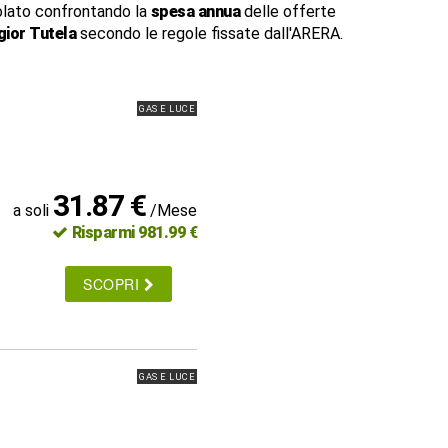
lato confrontando la
spesa annua
delle offerte
ior Tutela
secondo le regole fissate dall'ARERA.
GAS E LUCE
31.87 €
a soli
/Mese
Risparmi 981.99 €
SCOPRI
GAS E LUCE