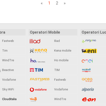
«
1
2
»
bra
Operatori Mobile
Operatori Lu
Fastweb
Iliad
Tim
Kena mobile
WindTre
Ho mobile
Beactive
TIM
Vodafone
Fastweb
Sky WiFi
Vodafone
Clouditalia
WindTre