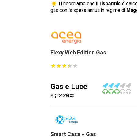
Ti ricordiamo che il
risparmio
è calco
gas con la spesa annua in regime di
Magg
Flexy Web Edition Gas
★
★
★
★
★
★
★
★
★
★
Gas e Luce
Miglior prezzo
Smart Casa + Gas