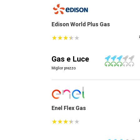
Edison World Plus Gas
★
★
★
★
★
★
★
★
★
★
Gas e Luce
Miglior prezzo
Enel Flex Gas
★
★
★
★
★
★
★
★
★
★