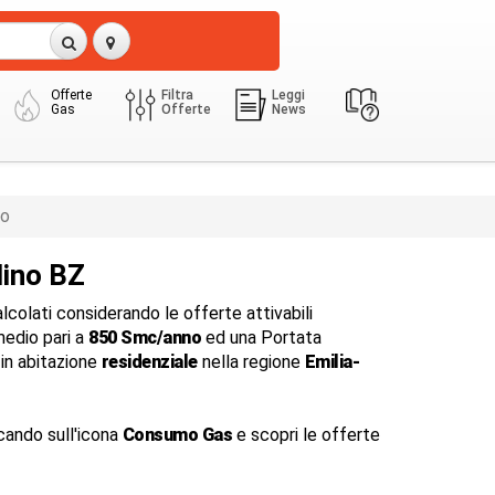
Offerte
Filtra
Leggi
Gas
Offerte
News
no
ino BZ
colati considerando le offerte attivabili
edio pari a
850 Smc/anno
ed una Portata
in abitazione
residenziale
nella regione
Emilia-
cando sull'icona
Consumo Gas
e scopri le offerte