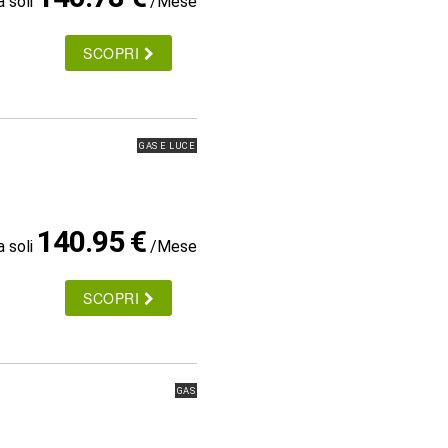
a soli
/Mese
SCOPRI
GAS E LUCE
140.95 €
a soli
/Mese
SCOPRI
GAS