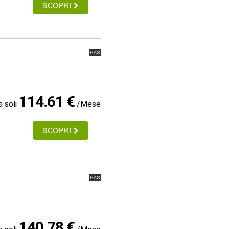
SCOPRI
GAS
114.61 €
a soli
/Mese
SCOPRI
GAS
140.78 €