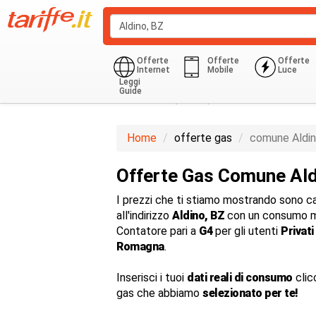
Offerte
Offerte
Offerte
Internet
Mobile
Luce
Leggi
Guide
Domestico (G1-G6)
850.0 Kwh
Home
offerte gas
comune Aldi
Offerte Gas Comune Ald
I prezzi che ti stiamo mostrando sono cal
all'indirizzo
Aldino, BZ
con un consumo m
Contatore pari a
G4
per gli utenti
Privati
Romagna
.
Inserisci i tuoi
dati reali di consumo
clic
gas che abbiamo
selezionato per te!