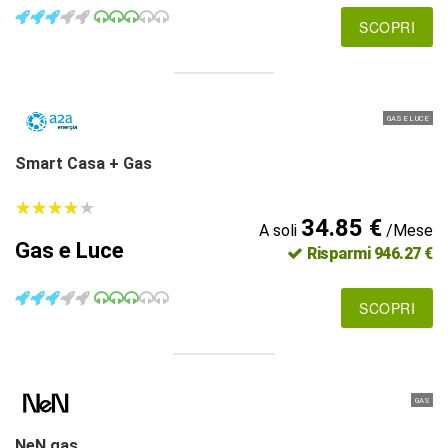
SCOPRI
GAS E LUCE
Smart Casa + Gas
★
★
★
★
★
★
★
★
★
★
34.85 €
A soli
/Mese
Gas e Luce
Risparmi 946.27 €
SCOPRI
GAS
NeN gas