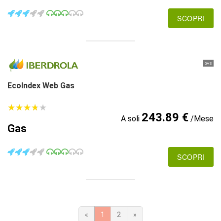
SCOPRI
GAS
EcoIndex Web Gas
★
★
★
★
★
★
★
★
★
★
243.89 €
A soli
/Mese
Gas
SCOPRI
«
1
2
»