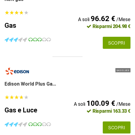
★
★
★
★
★
★
★
★
★
★
96.62 €
A soli
/Mese
Gas
Risparmi 204.98 €
SCOPRI
GAS E LUCE
Edison World Plus Ga...
★
★
★
★
★
★
★
★
★
★
100.09 €
A soli
/Mese
Gas e Luce
Risparmi 163.33 €
SCOPRI