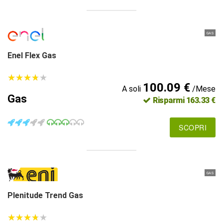
GAS
Enel Flex Gas
★
★
★
★
★
★
★
★
★
★
100.09 €
A soli
/Mese
Gas
Risparmi 163.33 €
SCOPRI
GAS
Plenitude Trend Gas
★
★
★
★
★
★
★
★
★
★