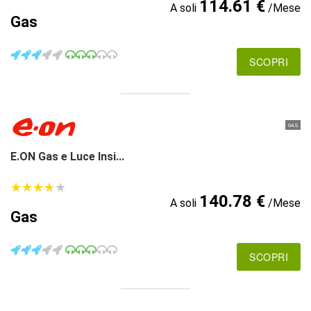
114.61 €
A soli
/Mese
Gas
SCOPRI
GAS
E.ON Gas e Luce Insi...
★
★
★
★
★
★
★
★
★
★
140.78 €
A soli
/Mese
Gas
SCOPRI