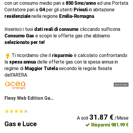
con un consumo medio pari a
850 Smc/anno
ed una Portata
Contatore pari a
G4
per gli utenti
Privati
in abitazione
residenziale
nella regione
Emilia-Romagna
.
Inserisci i tuoi
dati reali di consumo
cliccando sull'icona
Consumo Gas
e scopri le offerte gas che abbiamo
selezionato per te!
Ti ricordiamo che il
risparmio
è calcolato confrontando
la
spesa annua
delle offerte gas con la spesa annua in
regime di
Maggior Tutela
secondo le regole fissate
dall'ARERA.
GAS E LUCE
Flexy Web Edition Ga...
★
★
★
★
★
★
★
★
★
★
31.87 €
A soli
/Mese
Gas e Luce
Risparmi 981.99 €