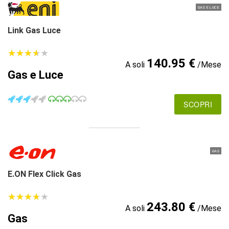
GAS E LUCE
Link Gas Luce
★
★
★
★
★
★
★
★
★
★
140.95 €
A soli
/Mese
Gas e Luce
SCOPRI
GAS
E.ON Flex Click Gas
★
★
★
★
★
★
★
★
★
★
243.80 €
A soli
/Mese
Gas