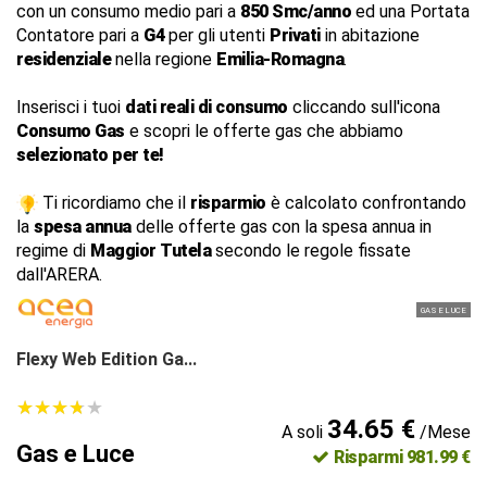
con un consumo medio pari a
850 Smc/anno
ed una Portata
Contatore pari a
G4
per gli utenti
Privati
in abitazione
residenziale
nella regione
Emilia-Romagna
.
Inserisci i tuoi
dati reali di consumo
cliccando sull'icona
Consumo Gas
e scopri le offerte gas che abbiamo
selezionato per te!
Ti ricordiamo che il
risparmio
è calcolato confrontando
la
spesa annua
delle offerte gas con la spesa annua in
regime di
Maggior Tutela
secondo le regole fissate
dall'ARERA.
GAS E LUCE
Flexy Web Edition Ga...
★
★
★
★
★
★
★
★
★
★
34.65 €
A soli
/Mese
Gas e Luce
Risparmi 981.99 €