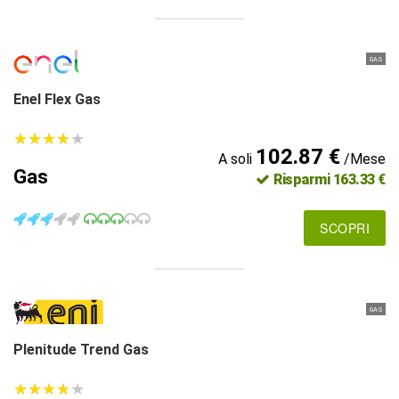
GAS
Enel Flex Gas
★
★
★
★
★
★
★
★
★
★
102.87 €
A soli
/Mese
Gas
Risparmi 163.33 €
SCOPRI
GAS
Plenitude Trend Gas
★
★
★
★
★
★
★
★
★
★