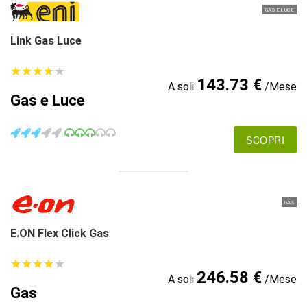
GAS E LUCE
Link Gas Luce
★
★
★
★
★
★
★
★
★
★
143.73 €
A soli
/Mese
Gas e Luce
SCOPRI
GAS
E.ON Flex Click Gas
★
★
★
★
★
★
★
★
★
★
246.58 €
A soli
/Mese
Gas