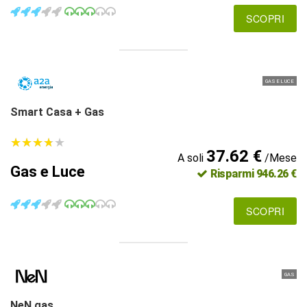
SCOPRI
GAS E LUCE
Smart Casa + Gas
★
★
★
★
★
★
★
★
★
★
37.62 €
A soli
/Mese
Gas e Luce
Risparmi 946.26 €
SCOPRI
GAS
NeN gas