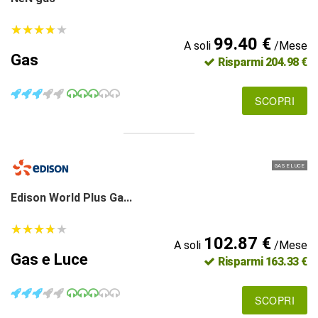
★
★
★
★
★
★
★
★
★
★
99.40 €
A soli
/Mese
Gas
Risparmi 204.98 €
SCOPRI
GAS E LUCE
Edison World Plus Ga...
★
★
★
★
★
★
★
★
★
★
102.87 €
A soli
/Mese
Gas e Luce
Risparmi 163.33 €
SCOPRI