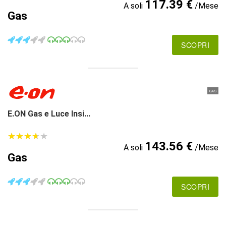
117.39 €
A soli
/Mese
Gas
SCOPRI
GAS
E.ON Gas e Luce Insi...
★
★
★
★
★
★
★
★
★
★
143.56 €
A soli
/Mese
Gas
SCOPRI