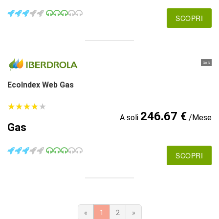
SCOPRI
GAS
EcoIndex Web Gas
★
★
★
★
★
★
★
★
★
★
246.67 €
A soli
/Mese
Gas
SCOPRI
«
1
2
»