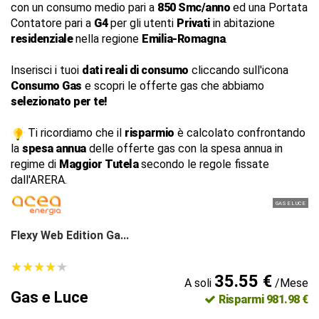
con un consumo medio pari a
850 Smc/anno
ed una Portata
Contatore pari a
G4
per gli utenti
Privati
in abitazione
residenziale
nella regione
Emilia-Romagna
.
Inserisci i tuoi
dati reali di consumo
cliccando sull'icona
Consumo Gas
e scopri le offerte gas che abbiamo
selezionato per te!
Ti ricordiamo che il
risparmio
è calcolato confrontando
la
spesa annua
delle offerte gas con la spesa annua in
regime di
Maggior Tutela
secondo le regole fissate
dall'ARERA.
GAS E LUCE
Flexy Web Edition Ga...
★
★
★
★
★
★
★
★
★
★
35.55 €
A soli
/Mese
Gas e Luce
Risparmi 981.98 €