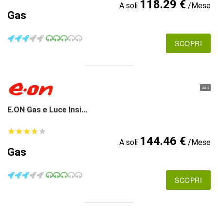
118.29 €
A soli
/Mese
Gas
SCOPRI
GAS
E.ON Gas e Luce Insi...
★
★
★
★
★
★
★
★
★
★
144.46 €
A soli
/Mese
Gas
SCOPRI