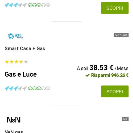
SCOPRI
GAS E LUCE
Smart Casa + Gas
★
★
★
★
★
★
★
★
★
★
38.53 €
A soli
/Mese
Gas e Luce
Risparmi 946.26 €
SCOPRI
GAS
NeN gas