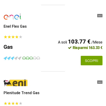
GAS
Enel Flex Gas
★
★
★
★
★
★
★
★
★
★
103.77 €
A soli
/Mese
Gas
Risparmi 163.33 €
SCOPRI
GAS
Plenitude Trend Gas
★
★
★
★
★
★
★
★
★
★