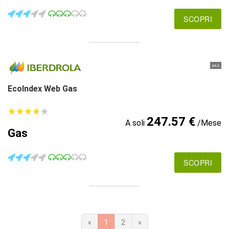
SCOPRI
GAS
EcoIndex Web Gas
★
★
★
★
★
★
★
★
★
★
247.57 €
A soli
/Mese
Gas
SCOPRI
«
1
2
»