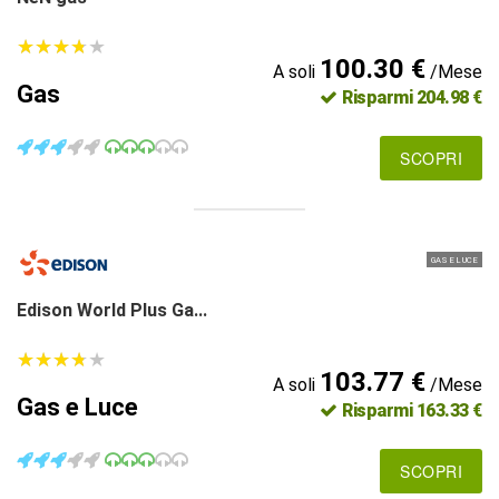
★
★
★
★
★
★
★
★
★
★
100.30 €
A soli
/Mese
Gas
Risparmi 204.98 €
SCOPRI
GAS E LUCE
Edison World Plus Ga...
★
★
★
★
★
★
★
★
★
★
103.77 €
A soli
/Mese
Gas e Luce
Risparmi 163.33 €
SCOPRI