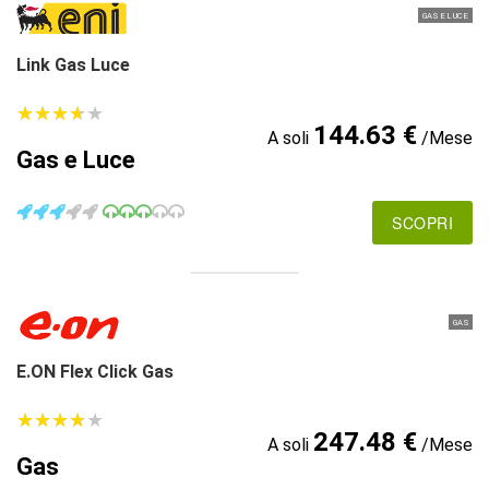
GAS E LUCE
Link Gas Luce
★
★
★
★
★
★
★
★
★
★
144.63 €
A soli
/Mese
Gas e Luce
SCOPRI
GAS
E.ON Flex Click Gas
★
★
★
★
★
★
★
★
★
★
247.48 €
A soli
/Mese
Gas