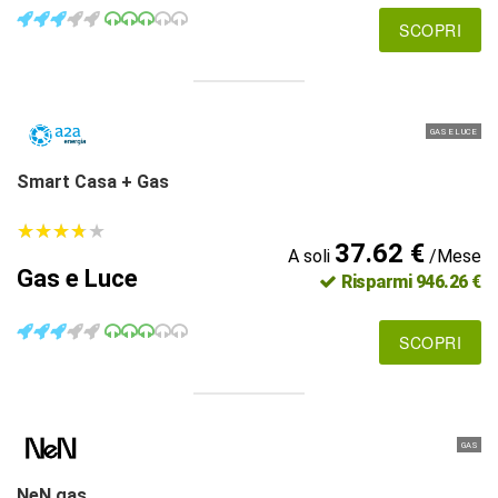
SCOPRI
GAS E LUCE
Smart Casa + Gas
★
★
★
★
★
★
★
★
★
★
37.62 €
A soli
/Mese
Gas e Luce
Risparmi 946.26 €
SCOPRI
GAS
NeN gas