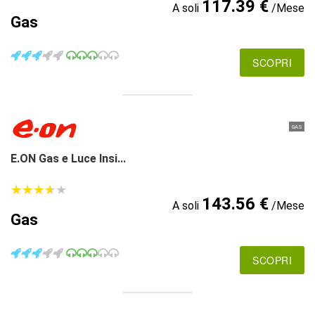
117.39 €
A soli
/Mese
Gas
SCOPRI
GAS
E.ON Gas e Luce Insi...
★
★
★
★
★
★
★
★
★
★
143.56 €
A soli
/Mese
Gas
SCOPRI