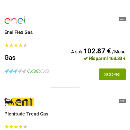
GAS
Enel Flex Gas
★
★
★
★
★
★
★
★
★
★
102.87 €
A soli
/Mese
Gas
Risparmi 163.33 €
SCOPRI
GAS
Plenitude Trend Gas
★
★
★
★
★
★
★
★
★
★