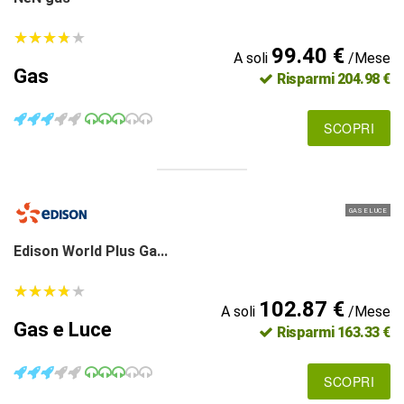
★
★
★
★
★
★
★
★
★
★
99.40 €
A soli
/Mese
Gas
Risparmi 204.98 €
SCOPRI
GAS E LUCE
Edison World Plus Ga...
★
★
★
★
★
★
★
★
★
★
102.87 €
A soli
/Mese
Gas e Luce
Risparmi 163.33 €
SCOPRI