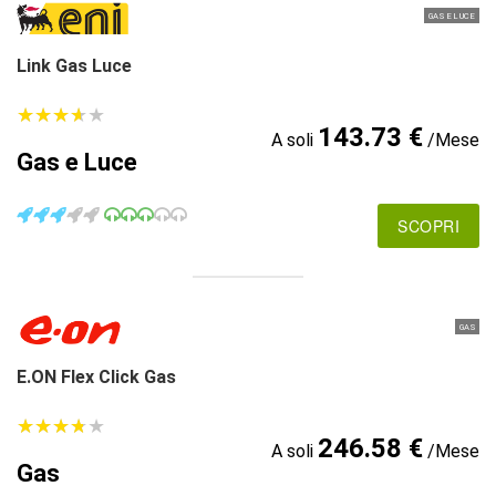
GAS E LUCE
Link Gas Luce
★
★
★
★
★
★
★
★
★
★
143.73 €
A soli
/Mese
Gas e Luce
SCOPRI
GAS
E.ON Flex Click Gas
★
★
★
★
★
★
★
★
★
★
246.58 €
A soli
/Mese
Gas