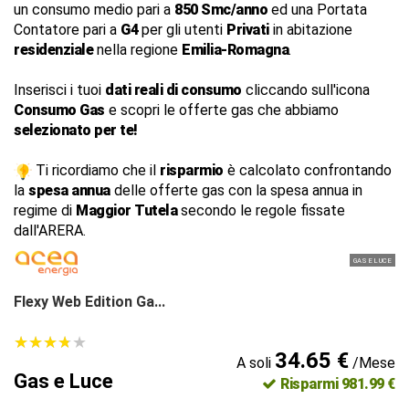
un consumo medio pari a
850 Smc/anno
ed una Portata
Contatore pari a
G4
per gli utenti
Privati
in abitazione
residenziale
nella regione
Emilia-Romagna
.
Inserisci i tuoi
dati reali di consumo
cliccando sull'icona
Consumo Gas
e scopri le offerte gas che abbiamo
selezionato per te!
Ti ricordiamo che il
risparmio
è calcolato confrontando
la
spesa annua
delle offerte gas con la spesa annua in
regime di
Maggior Tutela
secondo le regole fissate
dall'ARERA.
GAS E LUCE
Flexy Web Edition Ga...
★
★
★
★
★
★
★
★
★
★
34.65 €
A soli
/Mese
Gas e Luce
Risparmi 981.99 €