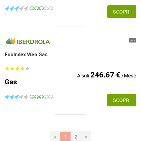
SCOPRI
GAS
EcoIndex Web Gas
★
★
★
★
★
★
★
★
★
★
246.67 €
A soli
/Mese
Gas
SCOPRI
«
1
2
»