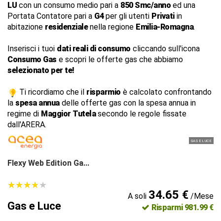
LU
con un consumo medio pari a
850 Smc/anno
ed una
Portata Contatore pari a
G4
per gli utenti
Privati
in
abitazione
residenziale
nella regione
Emilia-Romagna
.
Inserisci i tuoi
dati reali di consumo
cliccando sull'icona
Consumo Gas
e scopri le offerte gas che abbiamo
selezionato per te!
Ti ricordiamo che il
risparmio
è calcolato confrontando
la
spesa annua
delle offerte gas con la spesa annua in
regime di
Maggior Tutela
secondo le regole fissate
dall'ARERA.
GAS E LUCE
Flexy Web Edition Ga...
★
★
★
★
★
★
★
★
★
★
34.65 €
A soli
/Mese
Gas e Luce
Risparmi 981.99 €