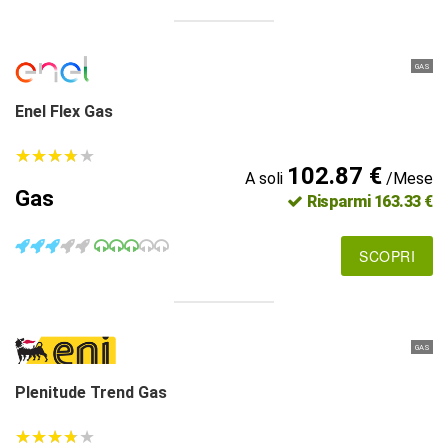
GAS
Enel Flex Gas
★
★
★
★
★
★
★
★
★
★
102.87 €
A soli
/Mese
Gas
Risparmi 163.33 €
SCOPRI
GAS
Plenitude Trend Gas
★
★
★
★
★
★
★
★
★
★