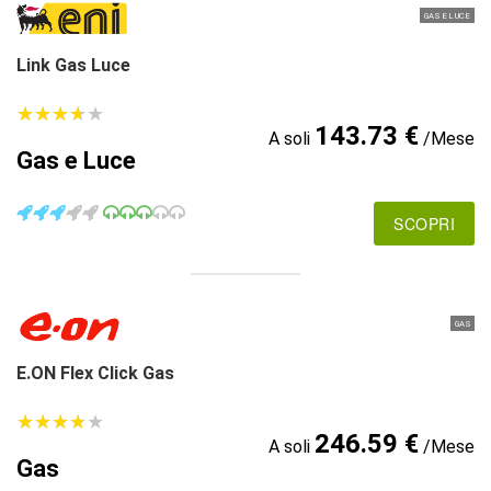
GAS E LUCE
Link Gas Luce
★
★
★
★
★
★
★
★
★
★
143.73 €
A soli
/Mese
Gas e Luce
SCOPRI
GAS
E.ON Flex Click Gas
★
★
★
★
★
★
★
★
★
★
246.59 €
A soli
/Mese
Gas