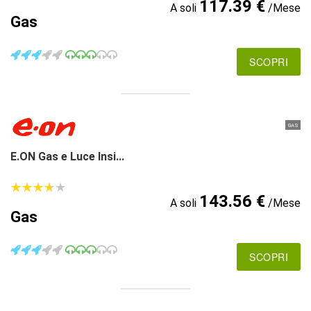
117.39 €
A soli
/Mese
Gas
SCOPRI
GAS
E.ON Gas e Luce Insi...
★
★
★
★
★
★
★
★
★
★
143.56 €
A soli
/Mese
Gas
SCOPRI