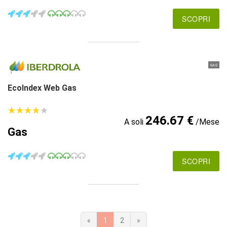
SCOPRI
GAS
EcoIndex Web Gas
★
★
★
★
★
★
★
★
★
★
246.67 €
A soli
/Mese
Gas
SCOPRI
«
1
2
»