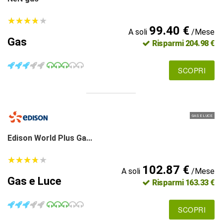
★
★
★
★
★
★
★
★
★
★
99.40 €
A soli
/Mese
Gas
Risparmi 204.98 €
SCOPRI
GAS E LUCE
Edison World Plus Ga...
★
★
★
★
★
★
★
★
★
★
102.87 €
A soli
/Mese
Gas e Luce
Risparmi 163.33 €
SCOPRI