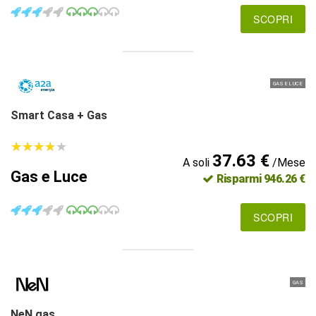
SCOPRI
GAS E LUCE
Smart Casa + Gas
★
★
★
★
★
★
★
★
★
★
37.63 €
A soli
/Mese
Gas e Luce
Risparmi 946.26 €
SCOPRI
GAS
NeN gas