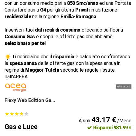
con un consumo medio pari a
850 Smc/anno
ed una Portata
Contatore pari a
G4
per gli utenti
Privati
in abitazione
residenziale
nella regione
Emilia-Romagna
.
Inserisci i tuoi
dati reali di consumo
cliccando sull'icona
Consumo Gas
e scopri le offerte gas che abbiamo
selezionato per te!
Ti ricordiamo che il
risparmio
è calcolato confrontando
la
spesa annua
delle offerte gas con la spesa annua in
regime di
Maggior Tutela
secondo le regole fissate
dall'ARERA.
GAS E LUCE
Flexy Web Edition Ga...
★
★
★
★
★
★
★
★
★
★
43.17 €
A soli
/Mese
Gas e Luce
Risparmi 981.99 €