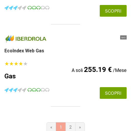
SCOPRI
GAS
EcoIndex Web Gas
★
★
★
★
★
★
★
★
★
★
255.19 €
A soli
/Mese
Gas
SCOPRI
«
1
2
»