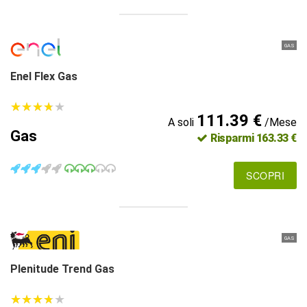
GAS
Enel Flex Gas
★
★
★
★
★
★
★
★
★
★
111.39 €
A soli
/Mese
Gas
Risparmi 163.33 €
SCOPRI
GAS
Plenitude Trend Gas
★
★
★
★
★
★
★
★
★
★