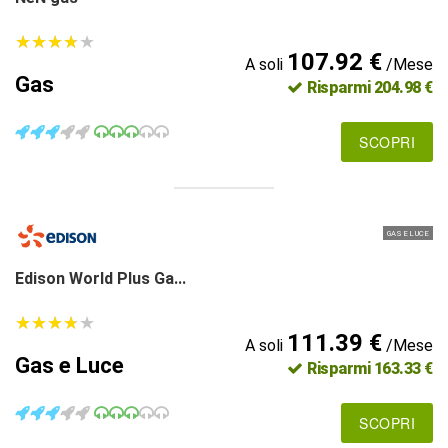
★
★
★
★
★
★
★
★
★
★
107.92 €
A soli
/Mese
Gas
Risparmi 204.98 €
SCOPRI
GAS E LUCE
Edison World Plus Ga...
★
★
★
★
★
★
★
★
★
★
111.39 €
A soli
/Mese
Gas e Luce
Risparmi 163.33 €
SCOPRI