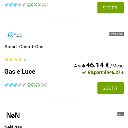
SCOPRI
GAS E LUCE
Smart Casa + Gas
★
★
★
★
★
★
★
★
★
★
46.14 €
A soli
/Mese
Gas e Luce
Risparmi 946.27 €
SCOPRI
GAS
NeN gas