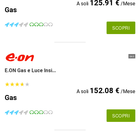
125.91 €
A soli
/Mese
Gas
SCOPRI
GAS
E.ON Gas e Luce Insi...
★
★
★
★
★
★
★
★
★
★
152.08 €
A soli
/Mese
Gas
SCOPRI