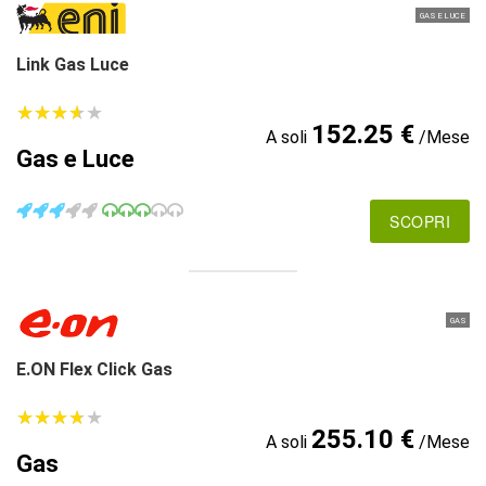
GAS E LUCE
Link Gas Luce
★
★
★
★
★
★
★
★
★
★
152.25 €
A soli
/Mese
Gas e Luce
SCOPRI
GAS
E.ON Flex Click Gas
★
★
★
★
★
★
★
★
★
★
255.10 €
A soli
/Mese
Gas