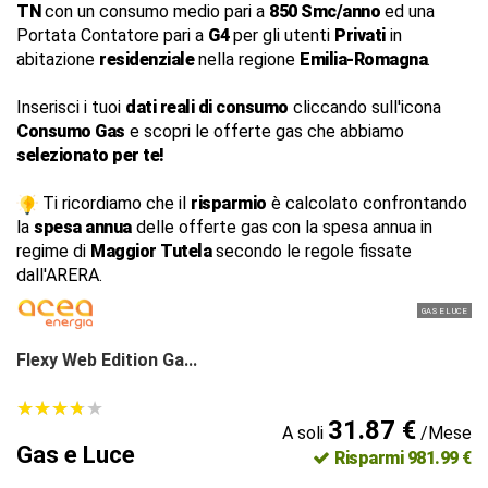
TN
con un consumo medio pari a
850 Smc/anno
ed una
Portata Contatore pari a
G4
per gli utenti
Privati
in
abitazione
residenziale
nella regione
Emilia-Romagna
.
Inserisci i tuoi
dati reali di consumo
cliccando sull'icona
Consumo Gas
e scopri le offerte gas che abbiamo
selezionato per te!
Ti ricordiamo che il
risparmio
è calcolato confrontando
la
spesa annua
delle offerte gas con la spesa annua in
regime di
Maggior Tutela
secondo le regole fissate
dall'ARERA.
GAS E LUCE
Flexy Web Edition Ga...
★
★
★
★
★
★
★
★
★
★
31.87 €
A soli
/Mese
Gas e Luce
Risparmi 981.99 €