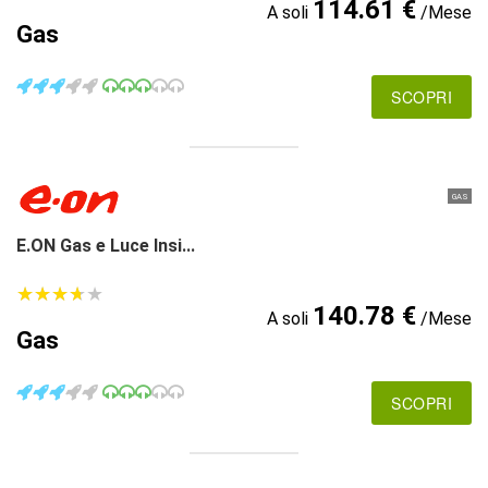
114.61 €
A soli
/Mese
Gas
SCOPRI
GAS
E.ON Gas e Luce Insi...
★
★
★
★
★
★
★
★
★
★
140.78 €
A soli
/Mese
Gas
SCOPRI