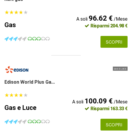
★
★
★
★
★
★
★
★
★
★
96.62 €
A soli
/Mese
Gas
Risparmi 204.98 €
SCOPRI
GAS E LUCE
Edison World Plus Ga...
★
★
★
★
★
★
★
★
★
★
100.09 €
A soli
/Mese
Gas e Luce
Risparmi 163.33 €
SCOPRI