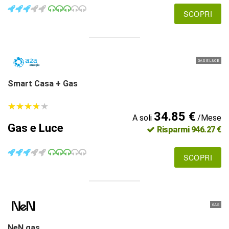
SCOPRI
GAS E LUCE
Smart Casa + Gas
★
★
★
★
★
★
★
★
★
★
34.85 €
A soli
/Mese
Gas e Luce
Risparmi 946.27 €
SCOPRI
GAS
NeN gas