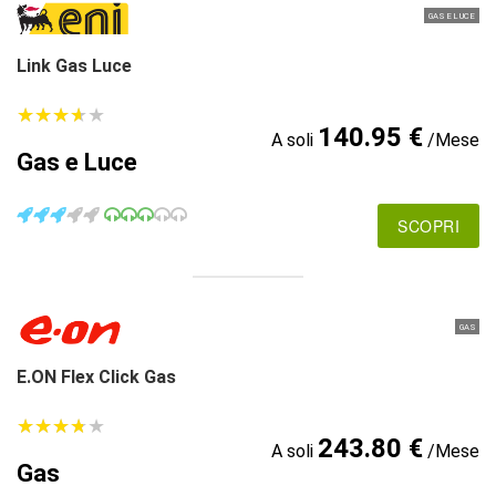
GAS E LUCE
Link Gas Luce
★
★
★
★
★
★
★
★
★
★
140.95 €
A soli
/Mese
Gas e Luce
SCOPRI
GAS
E.ON Flex Click Gas
★
★
★
★
★
★
★
★
★
★
243.80 €
A soli
/Mese
Gas