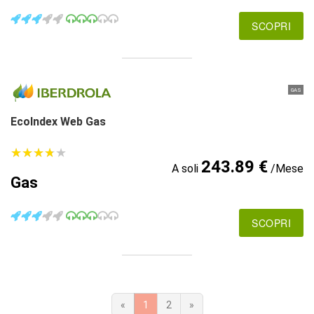
SCOPRI
GAS
EcoIndex Web Gas
★
★
★
★
★
★
★
★
★
★
243.89 €
A soli
/Mese
Gas
SCOPRI
«
1
2
»