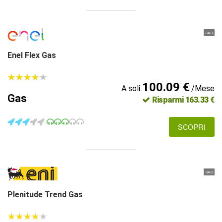
GAS
Enel Flex Gas
★
★
★
★
★
★
★
★
★
★
100.09 €
A soli
/Mese
Gas
Risparmi 163.33 €
SCOPRI
GAS
Plenitude Trend Gas
★
★
★
★
★
★
★
★
★
★