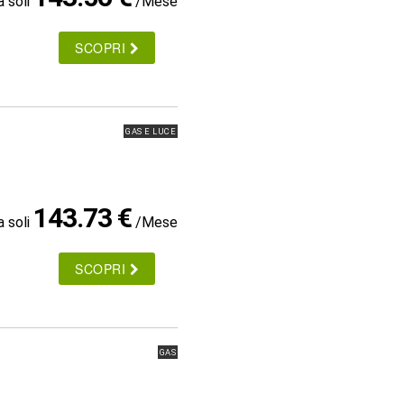
a soli
/Mese
SCOPRI
GAS E LUCE
143.73 €
a soli
/Mese
SCOPRI
GAS