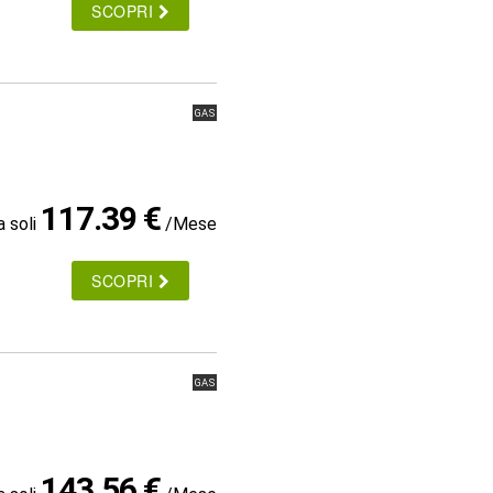
SCOPRI
GAS
117.39 €
a soli
/Mese
SCOPRI
GAS
143.56 €