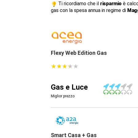
Ti ricordiamo che il
risparmio
è calco
gas con la spesa annua in regime di
Magg
Flexy Web Edition Gas
★
★
★
★
★
★
★
★
★
★
Gas e Luce
Miglior prezzo
Smart Casa + Gas