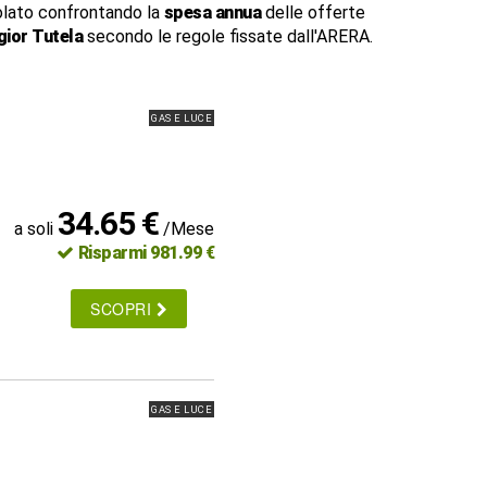
lato confrontando la
spesa annua
delle offerte
ior Tutela
secondo le regole fissate dall'ARERA.
GAS E LUCE
34.65 €
a soli
/Mese
Risparmi 981.99 €
SCOPRI
GAS E LUCE