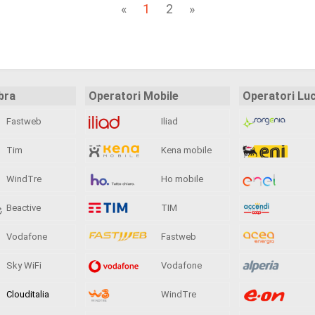
«
1
2
»
bra
Operatori Mobile
Operatori Lu
Fastweb
Iliad
Tim
Kena mobile
WindTre
Ho mobile
Beactive
TIM
Vodafone
Fastweb
Sky WiFi
Vodafone
Clouditalia
WindTre