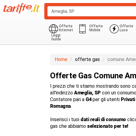
Offerte
Offerte
Offerte
Internet
Mobile
Luce
Leggi
Guide
Domestico (G1-G6)
850.0 Kwh
Home
offerte gas
comune Ameg
Offerte Gas Comune Am
I prezzi che ti stiamo mostrando sono cal
all'indirizzo
Ameglia, SP
con un consumo
Contatore pari a
G4
per gli utenti
Privati
Romagna
.
Inserisci i tuoi
dati reali di consumo
clic
gas che abbiamo
selezionato per te!