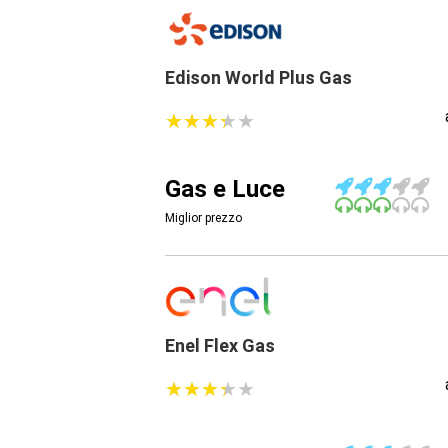
Edison World Plus Gas
★
★
★
★
★
★
★
★
★
★
Gas e Luce
Miglior prezzo
Enel Flex Gas
★
★
★
★
★
★
★
★
★
★