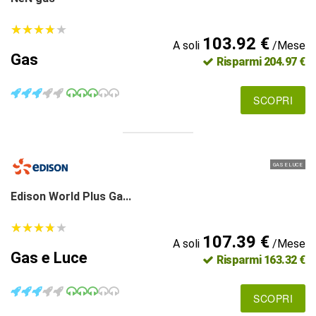
★
★
★
★
★
★
★
★
★
★
103.92 €
A soli
/Mese
Gas
Risparmi 204.97 €
SCOPRI
GAS E LUCE
Edison World Plus Ga...
★
★
★
★
★
★
★
★
★
★
107.39 €
A soli
/Mese
Gas e Luce
Risparmi 163.32 €
SCOPRI