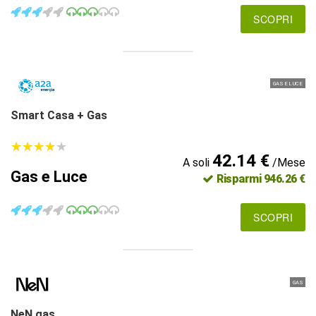
SCOPRI
GAS E LUCE
Smart Casa + Gas
★
★
★
★
★
★
★
★
★
★
42.14 €
A soli
/Mese
Gas e Luce
Risparmi 946.26 €
SCOPRI
GAS
NeN gas