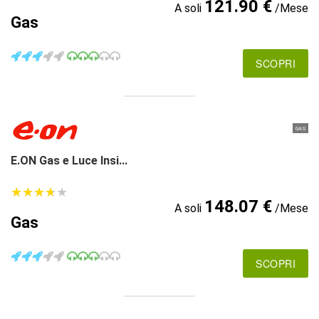
121.90 €
A soli
/Mese
Gas
SCOPRI
GAS
E.ON Gas e Luce Insi...
★
★
★
★
★
★
★
★
★
★
148.07 €
A soli
/Mese
Gas
SCOPRI