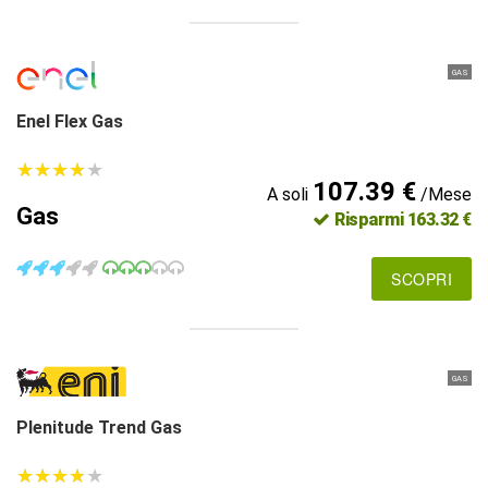
GAS
Enel Flex Gas
★
★
★
★
★
★
★
★
★
★
107.39 €
A soli
/Mese
Gas
Risparmi 163.32 €
SCOPRI
GAS
Plenitude Trend Gas
★
★
★
★
★
★
★
★
★
★