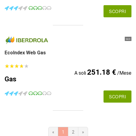
SCOPRI
GAS
EcoIndex Web Gas
★
★
★
★
★
★
★
★
★
★
251.18 €
A soli
/Mese
Gas
SCOPRI
«
1
2
»