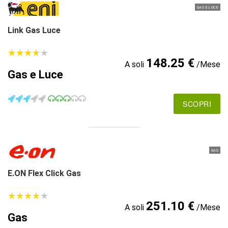
GAS E LUCE
Link Gas Luce
★
★
★
★
★
★
★
★
★
★
148.25 €
A soli
/Mese
Gas e Luce
SCOPRI
GAS
E.ON Flex Click Gas
★
★
★
★
★
★
★
★
★
★
251.10 €
A soli
/Mese
Gas