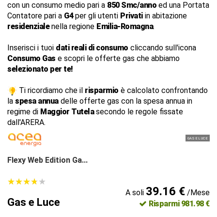
con un consumo medio pari a
850 Smc/anno
ed una Portata
Contatore pari a
G4
per gli utenti
Privati
in abitazione
residenziale
nella regione
Emilia-Romagna
.
Inserisci i tuoi
dati reali di consumo
cliccando sull'icona
Consumo Gas
e scopri le offerte gas che abbiamo
selezionato per te!
Ti ricordiamo che il
risparmio
è calcolato confrontando
la
spesa annua
delle offerte gas con la spesa annua in
regime di
Maggior Tutela
secondo le regole fissate
dall'ARERA.
GAS E LUCE
Flexy Web Edition Ga...
★
★
★
★
★
★
★
★
★
★
39.16 €
A soli
/Mese
Gas e Luce
Risparmi 981.98 €