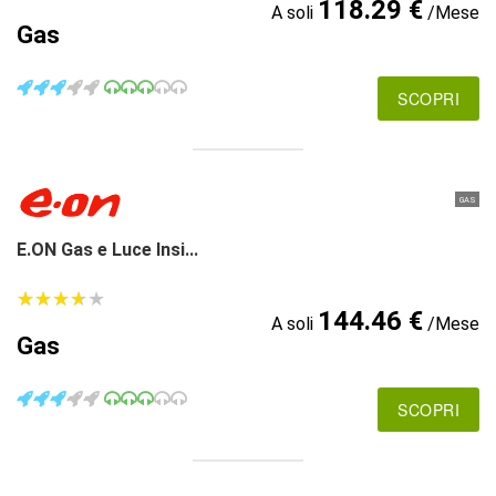
118.29 €
A soli
/Mese
Gas
SCOPRI
GAS
E.ON Gas e Luce Insi...
★
★
★
★
★
★
★
★
★
★
144.46 €
A soli
/Mese
Gas
SCOPRI