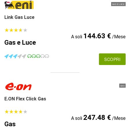
GAS E LUCE
Link Gas Luce
★
★
★
★
★
★
★
★
★
★
144.63 €
A soli
/Mese
Gas e Luce
SCOPRI
GAS
E.ON Flex Click Gas
★
★
★
★
★
★
★
★
★
★
247.48 €
A soli
/Mese
Gas