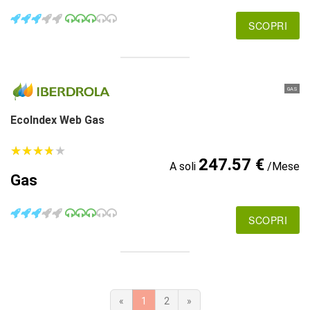
SCOPRI
GAS
EcoIndex Web Gas
★
★
★
★
★
★
★
★
★
★
247.57 €
A soli
/Mese
Gas
SCOPRI
«
1
2
»