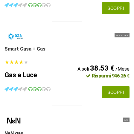
SCOPRI
GAS E LUCE
Smart Casa + Gas
★
★
★
★
★
★
★
★
★
★
38.53 €
A soli
/Mese
Gas e Luce
Risparmi 946.26 €
SCOPRI
GAS
NeN gas