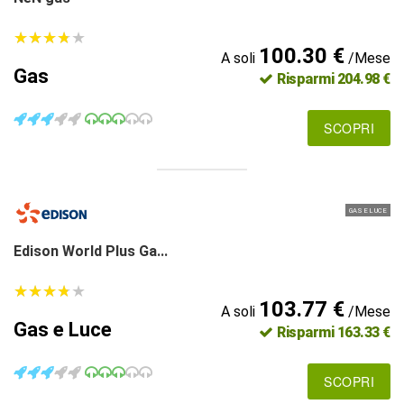
★
★
★
★
★
★
★
★
★
★
100.30 €
A soli
/Mese
Gas
Risparmi 204.98 €
SCOPRI
GAS E LUCE
Edison World Plus Ga...
★
★
★
★
★
★
★
★
★
★
103.77 €
A soli
/Mese
Gas e Luce
Risparmi 163.33 €
SCOPRI