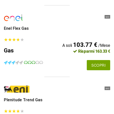
GAS
Enel Flex Gas
★
★
★
★
★
★
★
★
★
★
103.77 €
A soli
/Mese
Gas
Risparmi 163.33 €
SCOPRI
GAS
Plenitude Trend Gas
★
★
★
★
★
★
★
★
★
★