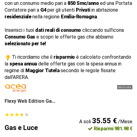
con un consumo medio pari a
850 Smc/anno
ed una Portata
Contatore pari a
G4
per gli utenti
Privati
in abitazione
residenziale
nella regione
Emilia-Romagna
.
Inserisci i tuoi
dati reali di consumo
cliccando sull'icona
Consumo Gas
e scopri le offerte gas che abbiamo
selezionato per te!
Ti ricordiamo che il
risparmio
è calcolato confrontando
la
spesa annua
delle offerte gas con la spesa annua in
regime di
Maggior Tutela
secondo le regole fissate
dall'ARERA.
GAS E LUCE
Flexy Web Edition Ga...
★
★
★
★
★
★
★
★
★
★
35.55 €
A soli
/Mese
Gas e Luce
Risparmi 981.98 €