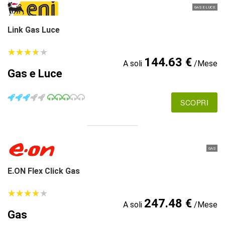
GAS E LUCE
Link Gas Luce
★
★
★
★
★
★
★
★
★
★
144.63 €
A soli
/Mese
Gas e Luce
SCOPRI
GAS
E.ON Flex Click Gas
★
★
★
★
★
★
★
★
★
★
247.48 €
A soli
/Mese
Gas