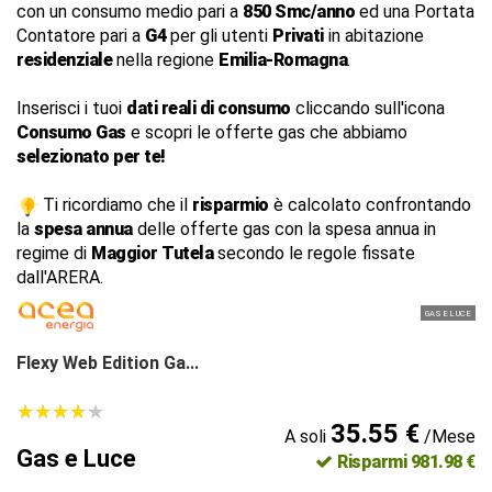
con un consumo medio pari a
850 Smc/anno
ed una Portata
Contatore pari a
G4
per gli utenti
Privati
in abitazione
residenziale
nella regione
Emilia-Romagna
.
Inserisci i tuoi
dati reali di consumo
cliccando sull'icona
Consumo Gas
e scopri le offerte gas che abbiamo
selezionato per te!
Ti ricordiamo che il
risparmio
è calcolato confrontando
la
spesa annua
delle offerte gas con la spesa annua in
regime di
Maggior Tutela
secondo le regole fissate
dall'ARERA.
GAS E LUCE
Flexy Web Edition Ga...
★
★
★
★
★
★
★
★
★
★
35.55 €
A soli
/Mese
Gas e Luce
Risparmi 981.98 €