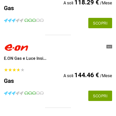
118.29 €
A soli
/Mese
Gas
SCOPRI
GAS
E.ON Gas e Luce Insi...
★
★
★
★
★
★
★
★
★
★
144.46 €
A soli
/Mese
Gas
SCOPRI