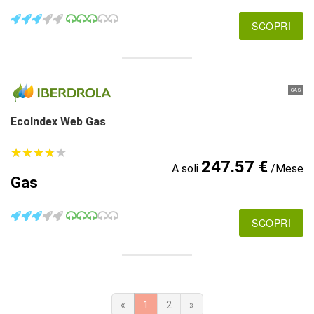
SCOPRI
GAS
EcoIndex Web Gas
★
★
★
★
★
★
★
★
★
★
247.57 €
A soli
/Mese
Gas
SCOPRI
«
1
2
»