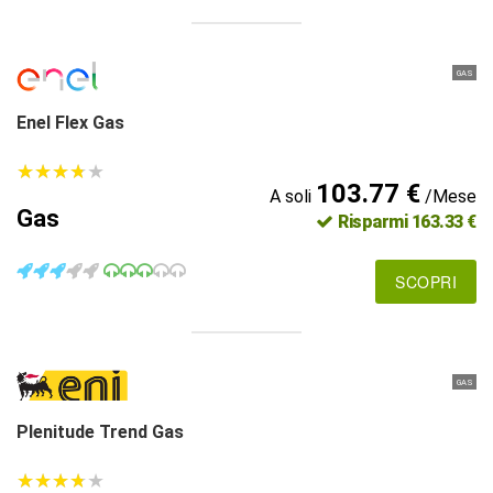
GAS
Enel Flex Gas
★
★
★
★
★
★
★
★
★
★
103.77 €
A soli
/Mese
Gas
Risparmi 163.33 €
SCOPRI
GAS
Plenitude Trend Gas
★
★
★
★
★
★
★
★
★
★