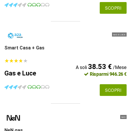
SCOPRI
GAS E LUCE
Smart Casa + Gas
★
★
★
★
★
★
★
★
★
★
38.53 €
A soli
/Mese
Gas e Luce
Risparmi 946.26 €
SCOPRI
GAS
NeN gas