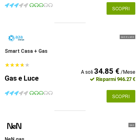
SCOPRI
GAS E LUCE
Smart Casa + Gas
★
★
★
★
★
★
★
★
★
★
34.85 €
A soli
/Mese
Gas e Luce
Risparmi 946.27 €
SCOPRI
GAS
NeN gas