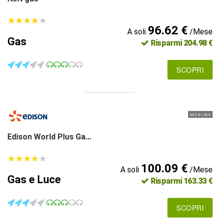
★
★
★
★
★
★
★
★
★
★
96.62 €
A soli
/Mese
Gas
Risparmi 204.98 €
SCOPRI
GAS E LUCE
Edison World Plus Ga...
★
★
★
★
★
★
★
★
★
★
100.09 €
A soli
/Mese
Gas e Luce
Risparmi 163.33 €
SCOPRI