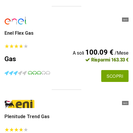
GAS
Enel Flex Gas
★
★
★
★
★
★
★
★
★
★
100.09 €
A soli
/Mese
Gas
Risparmi 163.33 €
SCOPRI
GAS
Plenitude Trend Gas
★
★
★
★
★
★
★
★
★
★