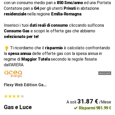
con un consumo medio pari a
850 Smc/anno
ed una Portata
Contatore pari a
G4
per gli utenti
Privati
in abitazione
residenziale
nella regione
Emilia-Romagna
.
Inserisci i tuoi
dati reali di consumo
cliccando sull'icona
Consumo Gas
e scopri le offerte gas che abbiamo
selezionato per te!
Ti ricordiamo che il
risparmio
è calcolato confrontando
la
spesa annua
delle offerte gas con la spesa annua in
regime di
Maggior Tutela
secondo le regole fissate
dall'ARERA.
GAS E LUCE
Flexy Web Edition Ga...
★
★
★
★
★
★
★
★
★
★
31.87 €
A soli
/Mese
Gas e Luce
Risparmi 981.99 €