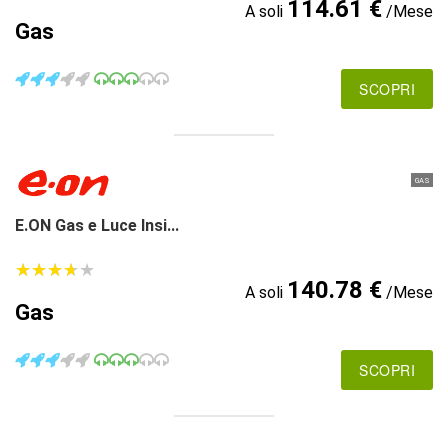
114.61 €
A soli
/Mese
Gas
SCOPRI
GAS
E.ON Gas e Luce Insi...
★
★
★
★
★
★
★
★
★
★
140.78 €
A soli
/Mese
Gas
SCOPRI