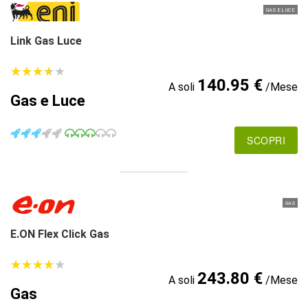
GAS E LUCE
Link Gas Luce
★
★
★
★
★
★
★
★
★
★
140.95 €
A soli
/Mese
Gas e Luce
SCOPRI
GAS
E.ON Flex Click Gas
★
★
★
★
★
★
★
★
★
★
243.80 €
A soli
/Mese
Gas