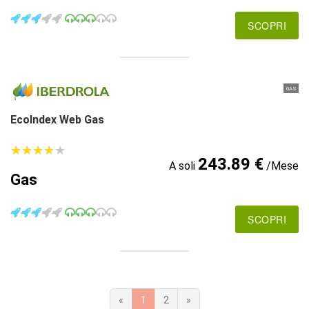
SCOPRI
GAS
EcoIndex Web Gas
★
★
★
★
★
★
★
★
★
★
243.89 €
A soli
/Mese
Gas
SCOPRI
«
1
2
»