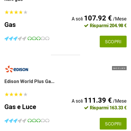
★
★
★
★
★
★
★
★
★
★
107.92 €
A soli
/Mese
Gas
Risparmi 204.98 €
SCOPRI
GAS E LUCE
Edison World Plus Ga...
★
★
★
★
★
★
★
★
★
★
111.39 €
A soli
/Mese
Gas e Luce
Risparmi 163.33 €
SCOPRI