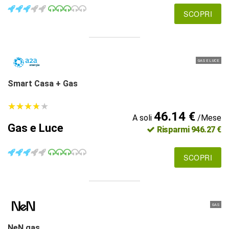
SCOPRI
GAS E LUCE
Smart Casa + Gas
★
★
★
★
★
★
★
★
★
★
46.14 €
A soli
/Mese
Gas e Luce
Risparmi 946.27 €
SCOPRI
GAS
NeN gas