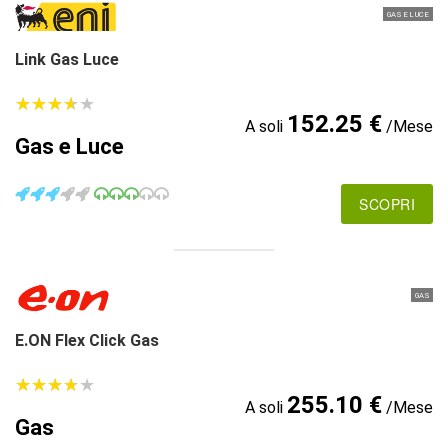
GAS E LUCE
Link Gas Luce
★
★
★
★
★
★
★
★
★
★
152.25 €
A soli
/Mese
Gas e Luce
SCOPRI
GAS
E.ON Flex Click Gas
★
★
★
★
★
★
★
★
★
★
255.10 €
A soli
/Mese
Gas