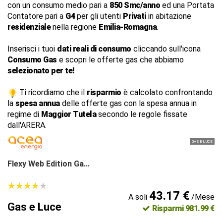
con un consumo medio pari a
850 Smc/anno
ed una Portata
Contatore pari a
G4
per gli utenti
Privati
in abitazione
residenziale
nella regione
Emilia-Romagna
.
Inserisci i tuoi
dati reali di consumo
cliccando sull'icona
Consumo Gas
e scopri le offerte gas che abbiamo
selezionato per te!
Ti ricordiamo che il
risparmio
è calcolato confrontando
la
spesa annua
delle offerte gas con la spesa annua in
regime di
Maggior Tutela
secondo le regole fissate
dall'ARERA.
GAS E LUCE
Flexy Web Edition Ga...
★
★
★
★
★
★
★
★
★
★
43.17 €
A soli
/Mese
Gas e Luce
Risparmi 981.99 €