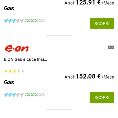
125.91 €
A soli
/Mese
Gas
SCOPRI
GAS
E.ON Gas e Luce Insi...
★
★
★
★
★
★
★
★
★
★
152.08 €
A soli
/Mese
Gas
SCOPRI