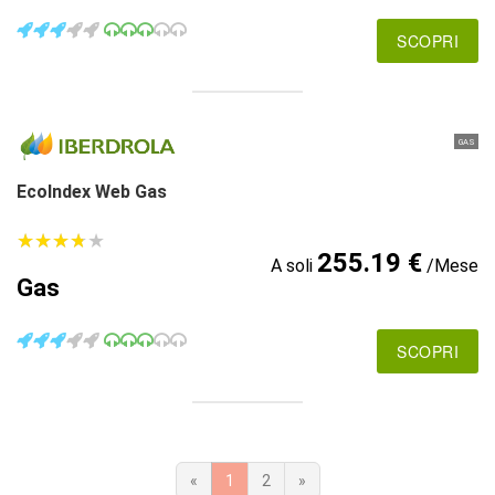
SCOPRI
GAS
EcoIndex Web Gas
★
★
★
★
★
★
★
★
★
★
255.19 €
A soli
/Mese
Gas
SCOPRI
«
1
2
»