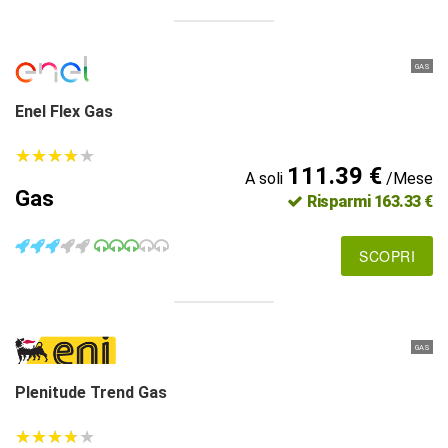
GAS
Enel Flex Gas
★
★
★
★
★
★
★
★
★
★
111.39 €
A soli
/Mese
Gas
Risparmi 163.33 €
SCOPRI
GAS
Plenitude Trend Gas
★
★
★
★
★
★
★
★
★
★